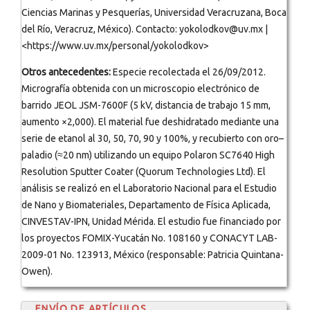
Ciencias Marinas y Pesquerías, Universidad Veracruzana, Boca
del Río, Veracruz, México). Contacto: yokolodkov@uv.mx |
<https://www.uv.mx/personal/yokolodkov>
Otros antecedentes:
Especie recolectada el 26/09/2012.
Micrografía obtenida con un microscopio electrónico de
barrido JEOL JSM-7600F (5 kV, distancia de trabajo 15 mm,
aumento ×2,000). El material fue deshidratado mediante una
serie de etanol al 30, 50, 70, 90 y 100%, y recubierto con oro–
paladio (≈20 nm) utilizando un equipo Polaron SC7640 High
Resolution Sputter Coater (Quorum Technologies Ltd). El
análisis se realizó en el Laboratorio Nacional para el Estudio
de Nano y Biomateriales, Departamento de Física Aplicada,
CINVESTAV-IPN, Unidad Mérida. El estudio fue financiado por
los proyectos FOMIX-Yucatán No. 108160 y CONACYT LAB-
2009-01 No. 123913, México (responsable: Patricia Quintana-
Owen).
ENVÍO DE ARTÍCULOS