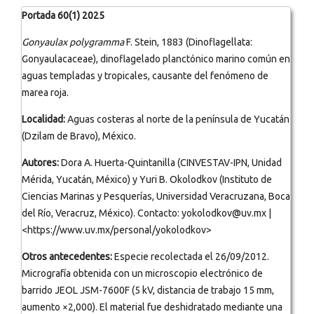
Portada 60(1) 2025
Gonyaulax polygramma
F. Stein, 1883 (Dinoflagellata:
Gonyaulacaceae), dinoflagelado planctónico marino común en
aguas templadas y tropicales, causante del fenómeno de
marea roja.
Localidad:
Aguas costeras al norte de la península de Yucatán
(Dzilam de Bravo), México.
Autores:
Dora A. Huerta-Quintanilla (CINVESTAV-IPN, Unidad
Mérida, Yucatán, México) y Yuri B. Okolodkov (Instituto de
Ciencias Marinas y Pesquerías, Universidad Veracruzana, Boca
del Río, Veracruz, México). Contacto: yokolodkov@uv.mx |
<https://www.uv.mx/personal/yokolodkov>
Otros antecedentes:
Especie recolectada el 26/09/2012.
Micrografía obtenida con un microscopio electrónico de
barrido JEOL JSM-7600F (5 kV, distancia de trabajo 15 mm,
aumento ×2,000). El material fue deshidratado mediante una