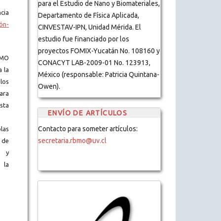
para el Estudio de Nano y Biomateriales,
cia
Departamento de Física Aplicada,
ón-
CINVESTAV-IPN, Unidad Mérida. El
estudio fue financiado por los
proyectos FOMIX-Yucatán No. 108160 y
BMO
CONACYT LAB-2009-01 No. 123913,
a la
México (responsable: Patricia Quintana-
los
Owen).
ara
ista
ENVÍO DE ARTÍCULOS
Contacto para someter artículos:
blas
secretaria.rbmo@uv.cl
 de
s y
 la