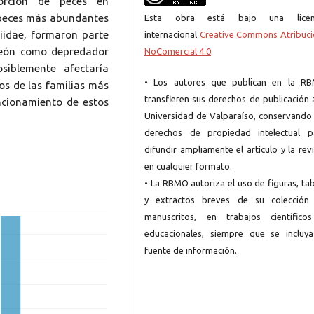
orción de peces en
 peces más abundantes
Esta obra está bajo una licen
iidae, formaron parte
internacional
Creative Commons Atribuci
 león como depredador
NoComercial 4.0
.
siblemente afectaría
• Los autores que publican en la R
os de las familias más
transfieren sus derechos de publicación 
uncionamiento de estos
Universidad de Valparaíso, conservando 
derechos de propiedad intelectual p
difundir ampliamente el artículo y la rev
en cualquier formato.
• La RBMO autoriza el uso de figuras, ta
y extractos breves de su colección
manuscritos, en trabajos científico
educacionales, siempre que se incluya
fuente de información.