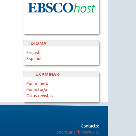
IDIOMA
English
Español
EXAMINAR
Por número
Por autor/a
Otras revistas
Contacto:
secretaria.rbmo@uv.cl