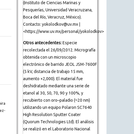
(Instituto de Ciencias Marinas y
Pesquerías, Universidad Veracruzana,
Boca del Río, Veracruz, México).
Contacto: yokolodkov@uv.mx |
<https://www.uv.mx/personal/yokolodkov>
Otros antecedentes:
Especie
recolectada el 26/09/2012. Micrografía
obtenida con un microscopio
electrónico de barrido JEOL JSM-7600F
(5 kV, distancia de trabajo 15 mm,
aumento ×2,000). El material fue
deshidratado mediante una serie de
etanol al 30, 50, 70, 90 y 100%, y
recubierto con oro–paladio (≈20 nm)
ira
utilizando un equipo Polaron SC7640
ez-
High Resolution Sputter Coater
(Quorum Technologies Ltd). El análisis
se realizó en el Laboratorio Nacional