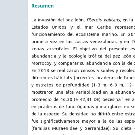
Resumen
La invasión del pez león,
Pterois volitans
, en la
Estados Unidos y el mar Caribe represe
funcionamiento del ecosistema marino. En 20
primera vez en las costas venezolanas, y en 
zonas arrecifales. El objetivo del presente e
abundancia y la ecología trófica del pez león 
Morrocoy, y comparar su abundancia con la de o
En 2013 se realizaron censos visuales y recole
diferentes hábitats (arrecifes, praderas de fa
y estratos de profundidad (1-3 m, 6-9 m, 12-
mostraron una alta variabilidad en la abundan
-1
promedio de 46,30 (± 42,31 DE) peces∙ha
en a
en praderas de fanerógamas y manglares no se
de la especie. Su densidad no difirió entre est
fue significativamente mayor a la de las espe
(familias Muraenidae y Serranidae). Su dieta