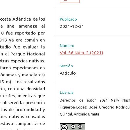
 costa Atlántica de los
Publicado
nta una amenaza al
2021-12-31
10 fue reportado por
2013 ya era común en
Número
studio fue evaluar la
Vol. 56 Núm. 2 (2021)
en el Parque Nacional
tras especies nativas.
Sección
ctaron especímenes en
Artículo
nerógamas y manglares)
15 m). Los resultados
cia, con una densidad
Licencia
rrecifes, mientras que
Derechos de autor 2021 Naily Nash
 observó la presencia
Figueroa-López, José Gregorio Rodrígu
ratos de profundidad y
Quintal, Antonio Brante
cies nativas censadas
 estuvo compuesta de