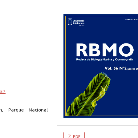
057
ón, Parque Nacional
PDF