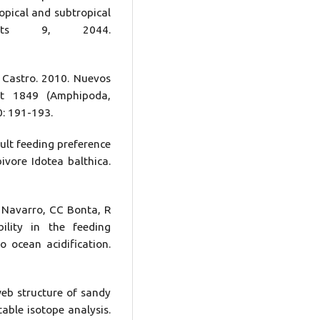
ropical and subtropical
ports 9, 2044.
 Castro. 2010. Nuevos
let 1849 (Amphipoda,
0: 191-193.
ult feeding preference
ivore Idotea balthica.
 Navarro, CC Bonta, R
ility in the feeding
 ocean acidification.
eb structure of sandy
able isotope analysis.