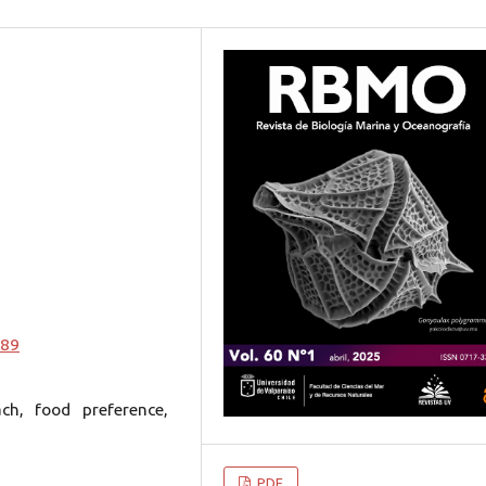
489
ch, food preference,
PDF