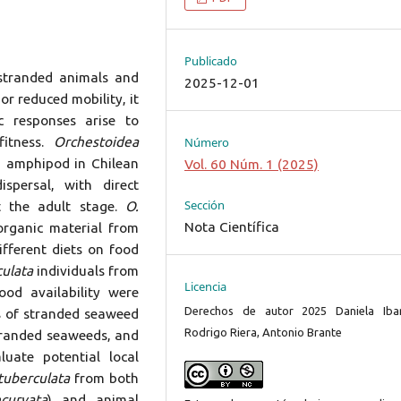
Publicado
stranded animals and
2025-12-01
or reduced mobility, it
c responses arise to
fitness.
Orchestoidea
Número
id amphipod in Chilean
Vol. 60 Núm. 1 (2025)
persal, with direct
Sección
t the adult stage.
O.
Nota Científica
rganic material from
ifferent diets on food
culata
individuals from
Licencia
od availability were
Derechos de autor 2025 Daniela Ibar
s of stranded seaweed
Rodrigo Riera, Antonio Brante
tranded seaweeds, and
luate potential local
tuberculata
from both
ncurvata
) and animal