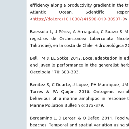
efficiency along a productivity gradient in the t
Atlantic Ocean. Scientific Re
<
https://doi.org/10.1038/s41598-019-38507-9
>
Baessolo L, J Pérez, A Arriagada, C Suazo & M
registros de Orchestoidea tuberculata Nico
Talitridae), en la costa de Chile. Hidrobiológica 2
Bell TM & EE Sotka. 2012. Local adaptation in ad
and juvenile performance in the generalist herb
Oecologia 170: 383-393.
Benítez S, C Duarte, J López, PH Manríquez, JM
Torres & PA Quijón. 2016. Ontogenic variab
behaviour of a marine amphipod in response to
Marine Pollution Bulletin 6: 375-379.
Bergamino L, D Lercari & O Defeo. 2011. Food w
beaches: Temporal and spatial variation using st