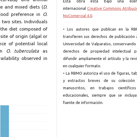
Esta obra está bajo una licen
te and mixed diets (
D.
internacional
Creative Commons Atribuci
 food preference in
O.
NoComercial 4.0
.
two sites. Individuals
 the diet composed of
• Los autores que publican en la R
ite of origin (algal or
transfieren sus derechos de publicación 
nce of potential local
Universidad de Valparaíso, conservando 
 in
O. tuberculata
as
derechos de propiedad intelectual p
ailability observed in
difundir ampliamente el artículo y la rev
en cualquier formato.
• La RBMO autoriza el uso de figuras, ta
y extractos breves de su colección
manuscritos, en trabajos científico
educacionales, siempre que se incluya
fuente de información.