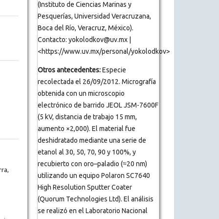
(Instituto de Ciencias Marinas y
Pesquerías, Universidad Veracruzana,
Boca del Río, Veracruz, México).
Contacto: yokolodkov@uv.mx |
<https://www.uv.mx/personal/yokolodkov>
Otros antecedentes:
Especie
recolectada el 26/09/2012. Micrografía
obtenida con un microscopio
electrónico de barrido JEOL JSM-7600F
(5 kV, distancia de trabajo 15 mm,
aumento ×2,000). El material fue
deshidratado mediante una serie de
etanol al 30, 50, 70, 90 y 100%, y
recubierto con oro–paladio (≈20 nm)
ra,
utilizando un equipo Polaron SC7640
High Resolution Sputter Coater
(Quorum Technologies Ltd). El análisis
se realizó en el Laboratorio Nacional