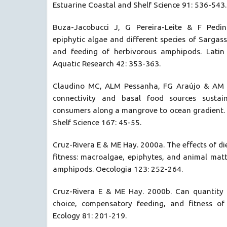
Estuarine Coastal and Shelf Science 91: 536-543.
Buza-Jacobucci J, G Pereira-Leite & F Pedin
epiphytic algae and different species of Sargass
and feeding of herbivorous amphipods. Latin
Aquatic Research 42: 353-363.
Claudino MC, ALM Pessanha, FG Araújo & AM G
connectivity and basal food sources sustain
consumers along a mangrove to ocean gradient. 
Shelf Science 167: 45-55.
Cruz-Rivera E & ME Hay. 2000a. The effects of d
fitness: macroalgae, epiphytes, and animal mat
amphipods. Oecologia 123: 252-264.
Cruz-Rivera E & ME Hay. 2000b. Can quantity 
choice, compensatory feeding, and fitness of
Ecology 81: 201-219.