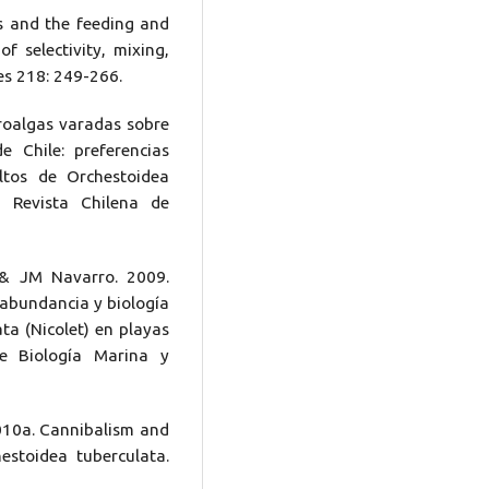
s and the feeding and
f selectivity, mixing,
es 218: 249-266.
roalgas varadas sobre
e Chile: preferencias
ltos de Orchestoidea
). Revista Chilena de
 & JM Navarro. 2009.
 abundancia y biología
ta (Nicolet) en playas
de Biología Marina y
2010a. Cannibalism and
hestoidea tuberculata.