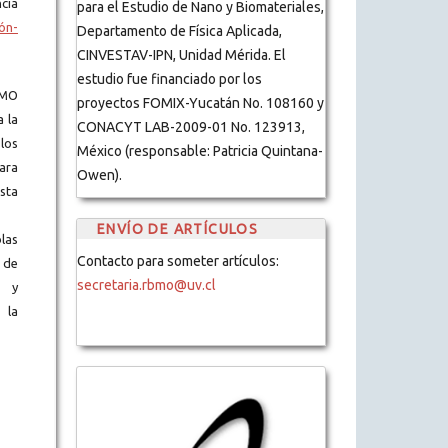
cia
para el Estudio de Nano y Biomateriales,
ón-
Departamento de Física Aplicada,
CINVESTAV-IPN, Unidad Mérida. El
estudio fue financiado por los
BMO
proyectos FOMIX-Yucatán No. 108160 y
a la
CONACYT LAB-2009-01 No. 123913,
los
México (responsable: Patricia Quintana-
ara
Owen).
ista
ENVÍO DE ARTÍCULOS
blas
Contacto para someter artículos:
 de
secretaria.rbmo@uv.cl
s y
 la