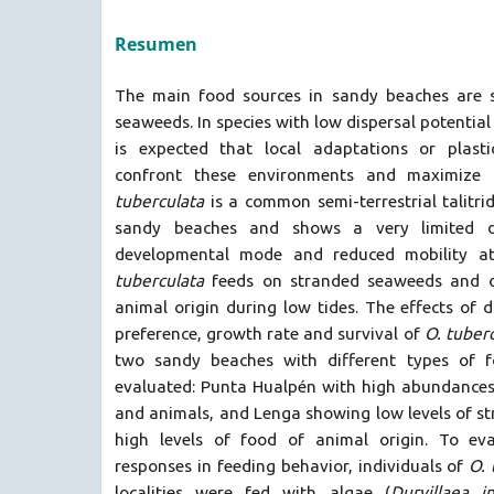
Resumen
The main food sources in sandy beaches are 
seaweeds. In species with low dispersal potential 
is expected that local adaptations or plasti
confront these environments and maximize 
tuberculata
is a common semi-terrestrial talitr
sandy beaches and shows a very limited dis
developmental mode and reduced mobility a
tuberculata
feeds on stranded seaweeds and o
animal origin during low tides. The effects of d
preference, growth rate and survival of
O. tuber
two sandy beaches with different types of fo
evaluated: Punta Hualpén with high abundance
and animals, and Lenga showing low levels of s
high levels of food of animal origin. To eva
responses in feeding behavior, individuals of
O. 
localities were fed with algae (
Durvillaea i