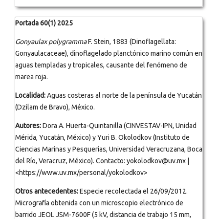
Portada 60(1) 2025
Gonyaulax polygramma
F. Stein, 1883 (Dinoflagellata:
Gonyaulacaceae), dinoflagelado planctónico marino común en
aguas templadas y tropicales, causante del fenómeno de
marea roja.
Localidad:
Aguas costeras al norte de la península de Yucatán
(Dzilam de Bravo), México.
Autores:
Dora A. Huerta-Quintanilla (CINVESTAV-IPN, Unidad
Mérida, Yucatán, México) y Yuri B. Okolodkov (Instituto de
Ciencias Marinas y Pesquerías, Universidad Veracruzana, Boca
del Río, Veracruz, México). Contacto: yokolodkov@uv.mx |
<https://www.uv.mx/personal/yokolodkov>
Otros antecedentes:
Especie recolectada el 26/09/2012.
Micrografía obtenida con un microscopio electrónico de
barrido JEOL JSM-7600F (5 kV, distancia de trabajo 15 mm,