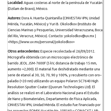
Localidad:
Aguas costeras al norte de la península de Yucatán
(Dzilam de Bravo), México.
Autores:
Dora A. Huerta-Quintanilla (CINVESTAV-IPN, Unidad
Mérida, Yucatán, México) y Yuri B. Okolodkov (Instituto de
Ciencias Marinas y Pesquerías, Universidad Veracruzana, Boca
del Río, Veracruz, México). Contacto: yokolodkov@uv.mx |
<https://www.uv.mx/personal/yokolodkov>
Otros antecedentes:
Especie recolectada el 26/09/2012.
Micrografía obtenida con un microscopio electrónico de
barrido JEOL JSM-7600F (5 kV, distancia de trabajo 15 mm,
aumento ×2,000). El material fue deshidratado mediante una
serie de etanol al 30, 50, 70, 90 y 100%, y recubierto con oro–
paladio (≈20 nm) utilizando un equipo Polaron SC7640 High
Resolution Sputter Coater (Quorum Technologies Ltd). El
análisis se realizó en el Laboratorio Nacional para el Estudio
de Nano y Biomateriales, Departamento de Física Aplicada,
CINVESTAV-IPN, Unidad Mérida. El estudio fue financiado por
los proyectos FOMIX-Yucatán No. 108160 y CONACYT LAB-