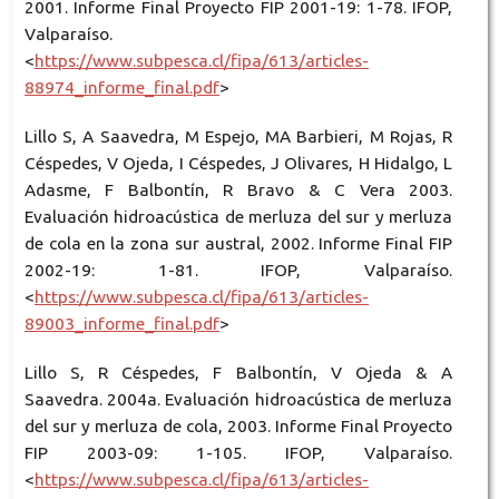
2001. Informe Final Proyecto FIP 2001-19: 1-78. IFOP,
Valparaíso.
<
https://www.subpesca.cl/fipa/613/articles-
88974_informe_final.pdf
>
Lillo S, A Saavedra, M Espejo, MA Barbieri, M Rojas, R
Céspedes, V Ojeda, I Céspedes, J Olivares, H Hidalgo, L
Adasme, F Balbontín, R Bravo & C Vera 2003.
Evaluación hidroacústica de merluza del sur y merluza
de cola en la zona sur austral, 2002. Informe Final FIP
2002-19: 1-81. IFOP, Valparaíso.
<
https://www.subpesca.cl/fipa/613/articles-
89003_informe_final.pdf
>
Lillo S, R Céspedes, F Balbontín, V Ojeda & A
Saavedra. 2004a. Evaluación hidroacústica de merluza
del sur y merluza de cola, 2003. Informe Final Proyecto
FIP 2003-09: 1-105. IFOP, Valparaíso.
<
https://www.subpesca.cl/fipa/613/articles-