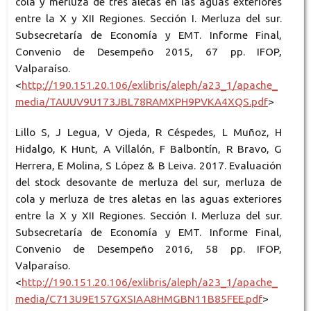
cola y merluza de tres aletas en las aguas exteriores
entre la X y XII Regiones. Sección I. Merluza del sur.
Subsecretaría de Economía y EMT. Informe Final,
Convenio de Desempeño 2015, 67 pp. IFOP,
Valparaíso.
<
http://190.151.20.106/exlibris/aleph/a23_1/apache_
media/TAUUV9U173JBL78RAMXPH9PVKA4XQS.pdf
>
Lillo S, J Legua, V Ojeda, R Céspedes, L Muñoz, H
Hidalgo, K Hunt, A Villalón, F Balbontín, R Bravo, G
Herrera, E Molina, S López & B Leiva. 2017. Evaluación
del stock desovante de merluza del sur, merluza de
cola y merluza de tres aletas en las aguas exteriores
entre la X y XII Regiones. Sección I. Merluza del sur.
Subsecretaría de Economía y EMT. Informe Final,
Convenio de Desempeño 2016, 58 pp. IFOP,
Valparaíso.
<
http://190.151.20.106/exlibris/aleph/a23_1/apache_
media/C713U9E157GXSIAA8HMGBN11B85FEE.pdf
>