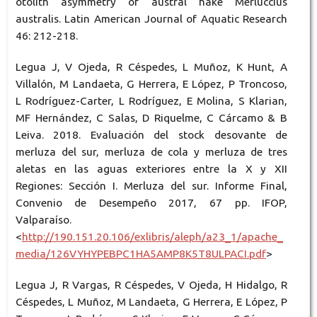
otolith asymmetry of austral hake Merluccius
australis. Latin American Journal of Aquatic Research
46: 212-218.
Legua J, V Ojeda, R Céspedes, L Muñoz, K Hunt, A
Villalón, M Landaeta, G Herrera, E López, P Troncoso,
L Rodríguez-Carter, L Rodríguez, E Molina, S Klarian,
MF Hernández, C Salas, D Riquelme, C Cárcamo & B
Leiva. 2018. Evaluación del stock desovante de
merluza del sur, merluza de cola y merluza de tres
aletas en las aguas exteriores entre la X y XII
Regiones: Sección I. Merluza del sur. Informe Final,
Convenio de Desempeño 2017, 67 pp. IFOP,
Valparaíso.
<
http://190.151.20.106/exlibris/aleph/a23_1/apache_
media/126VYHYPEBPC1HA5AMP8K5T8ULPACI.pdf
>
Legua J, R Vargas, R Céspedes, V Ojeda, H Hidalgo, R
Céspedes, L Muñoz, M Landaeta, G Herrera, E López, P