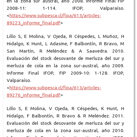
en la zona sur austral, año 2008. Informe Final FIP
2008-11: 1-114. IFOP, Valparaíso.
<
https://www.subpesca.cl/fipa/613/articles-
89223_informe_final.pdf
>
Lillo S, E Molina, V Ojeda, R Céspedes, L Muñoz, H
Hidalgo, K Hunt, L Adasme, F Balbontín, R Bravo, M
San Martín, R Meléndez & A Saavedra. 2010.
Evaluación del stock desovante de merluza del sur y
merluza de cola en la zona sur-austral, año 2009.
Informe Final IFOP, FIP 2009-10: 1-128. IFOP,
Valparaíso.
<
https://www.subpesca.cl/fipa/613/articles-
89276_informe_final.pdf
>
Lillo S, E Molina, V Ojeda, R Céspedes, K Hunt, H
Hidalgo, F Balbontín, R Bravo & R Meléndez. 2011.
Evaluación del stock desovante de merluza del sur y
merluza de cola en la zona sur-austral, año 2010.