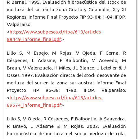
R Bernal. 1995. Evaluación hidroacústica del stock de
merluza del sur en la zona Guafo y Guamblin, X y XI
Regiones. Informe Final Proyecto FIP 93-04: 1-84. IFOP,
Valparaíso.
<
https://www.subpesca.cl/fipa/613/articles-
89449_informe_final.pdf
>
Lillo S, M Espejo, M Rojas, V Ojeda, F Cerna, R
Céspedes, L Adasme, F Balbontín, M Acevedo, M
Braun, V Valenzuela, H Miles, JL Blanco, J Letelier & J
Osses. 1997. Evaluación directa del stock desovante de
merluza del sur en la zona sur austral. Informe Final
Proyecto FIP 96-38: 1-90. IFOP, Valparaíso.
<
https://www.subpesca.cl/fipa/613/articles-
89574_informe_final.pdf
>
Lillo S, V Ojeda, R Céspedes, F Balbontín, A Saavedra,
R Bravo, L Adasme & M Rojas. 2002. Evaluación
hidroacústica de merluza del sur y merluza de cola,