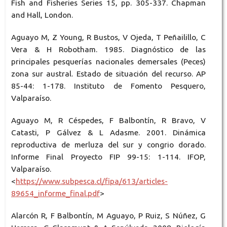
Fish and Fisheries Series 15, pp. 305-337. Chapman
and Hall, London.
Aguayo M, Z Young, R Bustos, V Ojeda, T Peñailillo, C
Vera & H Robotham. 1985. Diagnóstico de las
principales pesquerías nacionales demersales (Peces)
zona sur austral. Estado de situación del recurso. AP
85-44: 1-178. Instituto de Fomento Pesquero,
Valparaíso.
Aguayo M, R Céspedes, F Balbontín, R Bravo, V
Catasti, P Gálvez & L Adasme. 2001. Dinámica
reproductiva de merluza del sur y congrio dorado.
Informe Final Proyecto FIP 99-15: 1-114. IFOP,
Valparaíso.
<
https://www.subpesca.cl/fipa/613/articles-
89654_informe_final.pdf
>
Alarcón R, F Balbontín, M Aguayo, P Ruiz, S Núñez, G