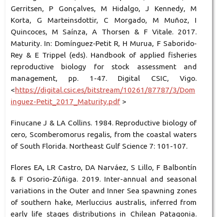
Gerritsen, P Gonçalves, M Hidalgo, J Kennedy, M
Korta, G Marteinsdottir, C Morgado, M Muñoz, I
Quincoces, M Saínza, A Thorsen & F Vitale. 2017.
Maturity. In: Domínguez‐Petit R, H Murua, F Saborido‐
Rey & E Trippel (eds). Handbook of applied fisheries
reproductive biology for stock assessment and
management, pp. 1-47. Digital CSIC, Vigo.
<
https://digital.csic.es/bitstream/10261/87787/3/Dom
inguez-Petit_2017_Maturity.pdf
>
Finucane J & LA Collins. 1984. Reproductive biology of
cero, Scomberomorus regalis, from the coastal waters
of South Florida. Northeast Gulf Science 7: 101-107.
Flores EA, LR Castro, DA Narváez, S Lillo, F Balbontín
& F Osorio-Zúñiga. 2019. Inter-annual and seasonal
variations in the Outer and Inner Sea spawning zones
of southern hake, Merluccius australis, inferred from
early life stages distributions in Chilean Patagonia.