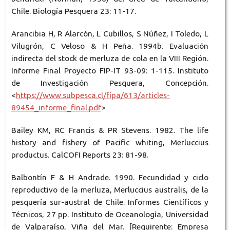
Chile. Biología Pesquera 23: 11-17.
Arancibia H, R Alarcón, L Cubillos, S Núñez, I Toledo, L
Vilugrón, C Veloso & H Peña. 1994b. Evaluación
indirecta del stock de merluza de cola en la VIII Región.
Informe Final Proyecto FIP-IT 93-09: 1-115. Instituto
de Investigación Pesquera, Concepción.
<
https://www.subpesca.cl/fipa/613/articles-
89454_informe_final.pdf
>
Bailey KM, RC Francis & PR Stevens. 1982. The life
history and fishery of Pacific whiting, Merluccius
productus. CalCOFI Reports 23: 81-98.
Balbontín F & H Andrade. 1990. Fecundidad y ciclo
reproductivo de la merluza, Merluccius australis, de la
pesquería sur-austral de Chile. Informes Científicos y
Técnicos, 27 pp. Instituto de Oceanología, Universidad
de Valparaíso, Viña del Mar. [Requirente: Empresa