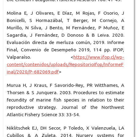
Molina E, J Olivares, E Díaz, M Rojas, F Osorio, J
Bonicelli, S Hormazábal, T Berger, M Cornejo, A
Murillo, N Silva, J Bento, M Fernández, P Muñoz, E
Sagardia, J Fernández, D Donoso & B Leiva. 2020.
Evaluación directa de merluza común, 2019. Informe
Final, Convenio de Desempeño 2019, 114 pp. IFOP,
Valparaíso. <
https://www.ifop.cl/wp-
content/contenidos/uploads/RepositorioIfop/InformeF
inal/2020/P-682069.pdf
>
Murua H, J Kraus, F Savorido-Rey, PR Witthames, A
Thorsen & S Junquera. 2003. Procedures to estimate
fecundity of marine fish species in relation to their
reproductive strategy. Journal of the Northwest
Atlantic Fishery Science 33: 33-54.
Niklitschek EJ, DH Secor, P Toledo, X Valenzuela, LA
Cubillos & A Zuleta. 2014. Nursery systems for