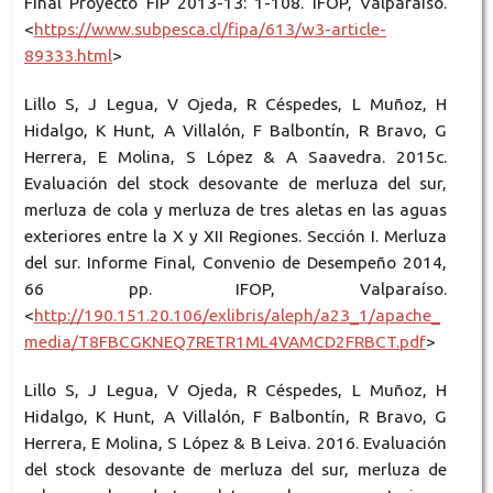
Final Proyecto FIP 2013-13: 1-108. IFOP, Valparaíso.
<
https://www.subpesca.cl/fipa/613/w3-article-
89333.html
>
Lillo S, J Legua, V Ojeda, R Céspedes, L Muñoz, H
Hidalgo, K Hunt, A Villalón, F Balbontín, R Bravo, G
Herrera, E Molina, S López & A Saavedra. 2015c.
Evaluación del stock desovante de merluza del sur,
merluza de cola y merluza de tres aletas en las aguas
exteriores entre la X y XII Regiones. Sección I. Merluza
del sur. Informe Final, Convenio de Desempeño 2014,
66 pp. IFOP, Valparaíso.
<
http://190.151.20.106/exlibris/aleph/a23_1/apache_
media/T8FBCGKNEQ7RETR1ML4VAMCD2FRBCT.pdf
>
Lillo S, J Legua, V Ojeda, R Céspedes, L Muñoz, H
Hidalgo, K Hunt, A Villalón, F Balbontín, R Bravo, G
Herrera, E Molina, S López & B Leiva. 2016. Evaluación
del stock desovante de merluza del sur, merluza de