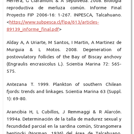
Herrera, G Claramunt & A Sepúlveda. 2008. Biología
reproductiva de merluza común. Informe Final
Proyecto FIP 2006-16: 1-267. INPESCA, Talcahuano.
<
https://www.subpesca.cl/fipa/613/articles-
89139_informe_final.pdf
>
Alday A, A Uriarte, M Santos, I Martin, A Martinez de
Murguia & L Motos. 2008. Degeneration of
postovulatory follicles of the Bay of Biscay anchovy
(Engraulis encrasicolus L.). Scientia Marina 72: 565-
575.
Antezana T. 1999. Plankton of southern Chilean
fjords: trends and linkages. Scientia Marina 63 (Suppl.
1): 69-80.
Arancibia H, L Cubillos, J Remmaggi & R Alarcón.
1994a. Determinación de la talla de madurez sexual y
fecundidad parcial en la sardina común, Strangomera
bentincki (Norman, 1936) del área de Talcahuano,