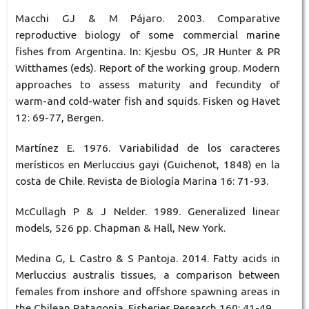
Macchi GJ & M Pájaro. 2003. Comparative
reproductive biology of some commercial marine
fishes from Argentina. In: Kjesbu OS, JR Hunter & PR
Witthames (eds). Report of the working group. Modern
approaches to assess maturity and fecundity of
warm-and cold-water fish and squids. Fisken og Havet
12: 69-77, Bergen.
Martínez E. 1976. Variabilidad de los caracteres
merísticos en Merluccius gayi (Guichenot, 1848) en la
costa de Chile. Revista de Biología Marina 16: 71-93.
McCullagh P & J Nelder. 1989. Generalized linear
models, 526 pp. Chapman & Hall, New York.
Medina G, L Castro & S Pantoja. 2014. Fatty acids in
Merluccius australis tissues, a comparison between
females from inshore and offshore spawning areas in
the Chilean Patagonia. Fisheries Research 160: 41-49.