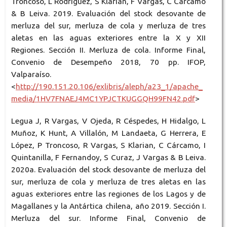
Troncoso, L Rodríguez, S Klarian, F Vargas, C Cárcamo
& B Leiva. 2019. Evaluación del stock desovante de
merluza del sur, merluza de cola y merluza de tres
aletas en las aguas exteriores entre la X y XII
Regiones. Sección II. Merluza de cola. Informe Final,
Convenio de Desempeño 2018, 70 pp. IFOP,
Valparaíso.
<
http://190.151.20.106/exlibris/aleph/a23_1/apache_
media/1HV7FNAEJ4MC1YPJCTKUGGQH99FN42.pdf
>
Legua J, R Vargas, V Ojeda, R Céspedes, H Hidalgo, L
Muñoz, K Hunt, A Villalón, M Landaeta, G Herrera, E
López, P Troncoso, R Vargas, S Klarian, C Cárcamo, I
Quintanilla, F Fernandoy, S Curaz, J Vargas & B Leiva.
2020a. Evaluación del stock desovante de merluza del
sur, merluza de cola y merluza de tres aletas en las
aguas exteriores entre las regiones de los Lagos y de
Magallanes y la Antártica chilena, año 2019. Sección I.
Merluza del sur. Informe Final, Convenio de