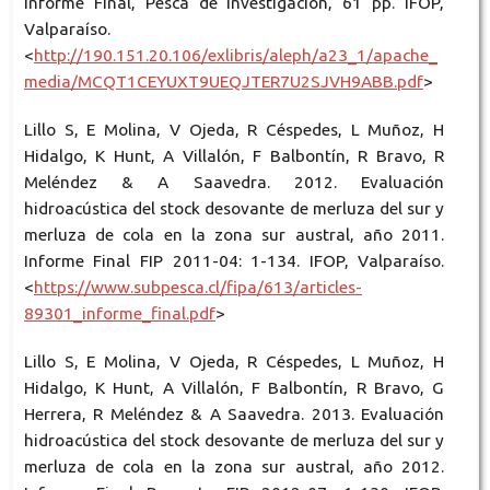
Informe Final, Pesca de Investigación, 61 pp. IFOP,
Valparaíso.
<
http://190.151.20.106/exlibris/aleph/a23_1/apache_
media/MCQT1CEYUXT9UEQJTER7U2SJVH9ABB.pdf
>
Lillo S, E Molina, V Ojeda, R Céspedes, L Muñoz, H
Hidalgo, K Hunt, A Villalón, F Balbontín, R Bravo, R
Meléndez & A Saavedra. 2012. Evaluación
hidroacústica del stock desovante de merluza del sur y
merluza de cola en la zona sur austral, año 2011.
Informe Final FIP 2011-04: 1-134. IFOP, Valparaíso.
<
https://www.subpesca.cl/fipa/613/articles-
89301_informe_final.pdf
>
Lillo S, E Molina, V Ojeda, R Céspedes, L Muñoz, H
Hidalgo, K Hunt, A Villalón, F Balbontín, R Bravo, G
Herrera, R Meléndez & A Saavedra. 2013. Evaluación
hidroacústica del stock desovante de merluza del sur y
merluza de cola en la zona sur austral, año 2012.