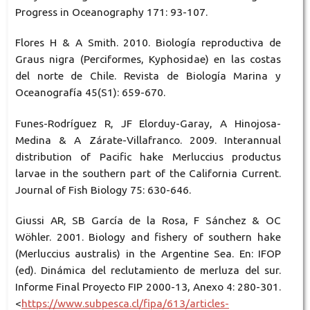
Progress in Oceanography 171: 93-107.
Flores H & A Smith. 2010. Biología reproductiva de
Graus nigra (Perciformes, Kyphosidae) en las costas
del norte de Chile. Revista de Biología Marina y
Oceanografía 45(S1): 659-670.
Funes-Rodríguez R, JF Elorduy-Garay, A Hinojosa-
Medina & A Zárate-Villafranco. 2009. Interannual
distribution of Pacific hake Merluccius productus
larvae in the southern part of the California Current.
Journal of Fish Biology 75: 630-646.
Giussi AR, SB García de la Rosa, F Sánchez & OC
Wöhler. 2001. Biology and fishery of southern hake
(Merluccius australis) in the Argentine Sea. En: IFOP
(ed). Dinámica del reclutamiento de merluza del sur.
Informe Final Proyecto FIP 2000-13, Anexo 4: 280-301.
<
https://www.subpesca.cl/fipa/613/articles-