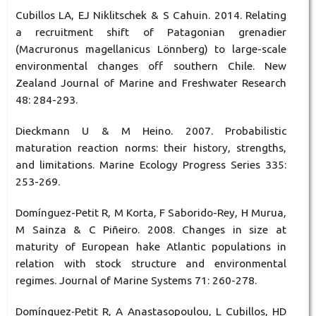
Cubillos LA, EJ Niklitschek & S Cahuin. 2014. Relating
a recruitment shift of Patagonian grenadier
(Macruronus magellanicus Lönnberg) to large-scale
environmental changes off southern Chile. New
Zealand Journal of Marine and Freshwater Research
48: 284-293.
Dieckmann U & M Heino. 2007. Probabilistic
maturation reaction norms: their history, strengths,
and limitations. Marine Ecology Progress Series 335:
253-269.
Domínguez-Petit R, M Korta, F Saborido-Rey, H Murua,
M Sainza & C Piñeiro. 2008. Changes in size at
maturity of European hake Atlantic populations in
relation with stock structure and environmental
regimes. Journal of Marine Systems 71: 260-278.
Domínguez‐Petit R, A Anastasopoulou, L Cubillos, HD