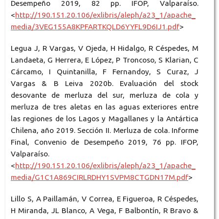
Desempeño 2019, 82 pp. IFOP, Valparaíso.
<
http://190.151.20.106/exlibris/aleph/a23_1/apache_
media/3VEG155A8KPFARTKQLD6YYFL9D6IJ1.pdf
>
Legua J, R Vargas, V Ojeda, H Hidalgo, R Céspedes, M
Landaeta, G Herrera, E López, P Troncoso, S Klarian, C
Cárcamo, I Quintanilla, F Fernandoy, S Curaz, J
Vargas & B Leiva 2020b. Evaluación del stock
desovante de merluza del sur, merluza de cola y
merluza de tres aletas en las aguas exteriores entre
las regiones de los Lagos y Magallanes y la Antártica
Chilena, año 2019. Sección II. Merluza de cola. Informe
Final, Convenio de Desempeño 2019, 76 pp. IFOP,
Valparaíso.
<
http://190.151.20.106/exlibris/aleph/a23_1/apache_
media/G1C1A869CIRLRDHY1SVPM8CTGDN17M.pdf
>
Lillo S, A Paillamán, V Correa, E Figueroa, R Céspedes,
H Miranda, JL Blanco, A Vega, F Balbontín, R Bravo &