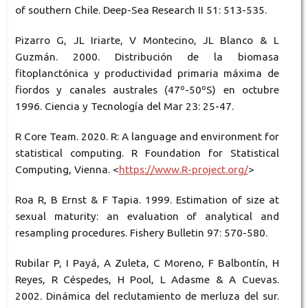
of southern Chile. Deep-Sea Research II 51: 513-535.
Pizarro G, JL Iriarte, V Montecino, JL Blanco & L
Guzmán. 2000. Distribución de la biomasa
fitoplanctónica y productividad primaria máxima de
fiordos y canales australes (47º-50ºS) en octubre
1996. Ciencia y Tecnología del Mar 23: 25-47.
R Core Team. 2020. R: A language and environment for
statistical computing. R Foundation for Statistical
Computing, Vienna. <
https://www.R-project.org/
>
Roa R, B Ernst & F Tapia. 1999. Estimation of size at
sexual maturity: an evaluation of analytical and
resampling procedures. Fishery Bulletin 97: 570-580.
Rubilar P, I Payá, A Zuleta, C Moreno, F Balbontín, H
Reyes, R Céspedes, H Pool, L Adasme & A Cuevas.
2002. Dinámica del reclutamiento de merluza del sur.