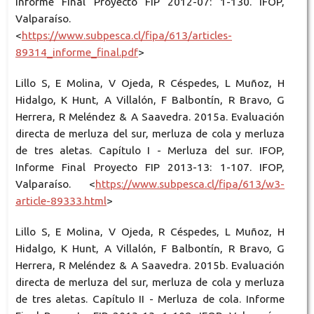
Informe Final Proyecto FIP 2012-07: 1-130. IFOP,
Valparaíso.
<
https://www.subpesca.cl/fipa/613/articles-
89314_informe_final.pdf
>
Lillo S, E Molina, V Ojeda, R Céspedes, L Muñoz, H
Hidalgo, K Hunt, A Villalón, F Balbontín, R Bravo, G
Herrera, R Meléndez & A Saavedra. 2015a. Evaluación
directa de merluza del sur, merluza de cola y merluza
de tres aletas. Capítulo I - Merluza del sur. IFOP,
Informe Final Proyecto FIP 2013-13: 1-107. IFOP,
Valparaíso. <
https://www.subpesca.cl/fipa/613/w3-
article-89333.html
>
Lillo S, E Molina, V Ojeda, R Céspedes, L Muñoz, H
Hidalgo, K Hunt, A Villalón, F Balbontín, R Bravo, G
Herrera, R Meléndez & A Saavedra. 2015b. Evaluación
directa de merluza del sur, merluza de cola y merluza
de tres aletas. Capítulo II - Merluza de cola. Informe