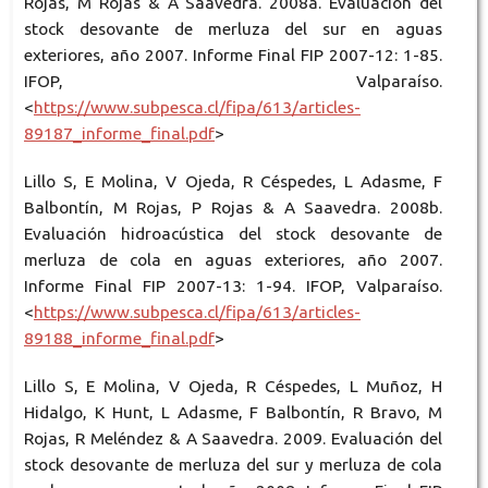
Rojas, M Rojas & A Saavedra. 2008a. Evaluación del
stock desovante de merluza del sur en aguas
exteriores, año 2007. Informe Final FIP 2007-12: 1-85.
IFOP, Valparaíso.
<
https://www.subpesca.cl/fipa/613/articles-
89187_informe_final.pdf
>
Lillo S, E Molina, V Ojeda, R Céspedes, L Adasme, F
Balbontín, M Rojas, P Rojas & A Saavedra. 2008b.
Evaluación hidroacústica del stock desovante de
merluza de cola en aguas exteriores, año 2007.
Informe Final FIP 2007-13: 1-94. IFOP, Valparaíso.
<
https://www.subpesca.cl/fipa/613/articles-
89188_informe_final.pdf
>
Lillo S, E Molina, V Ojeda, R Céspedes, L Muñoz, H
Hidalgo, K Hunt, L Adasme, F Balbontín, R Bravo, M
Rojas, R Meléndez & A Saavedra. 2009. Evaluación del
stock desovante de merluza del sur y merluza de cola