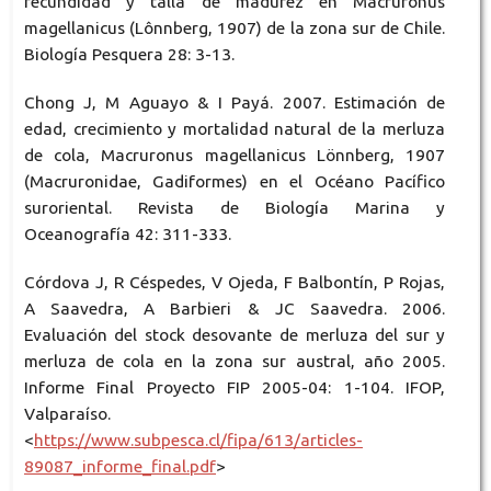
fecundidad y talla de madurez en Macruronus
magellanicus (Lônnberg, 1907) de la zona sur de Chile.
Biología Pesquera 28: 3-13.
Chong J, M Aguayo & I Payá. 2007. Estimación de
edad, crecimiento y mortalidad natural de la merluza
de cola, Macruronus magellanicus Lönnberg, 1907
(Macruronidae, Gadiformes) en el Océano Pacífico
suroriental. Revista de Biología Marina y
Oceanografía 42: 311-333.
Córdova J, R Céspedes, V Ojeda, F Balbontín, P Rojas,
A Saavedra, A Barbieri & JC Saavedra. 2006.
Evaluación del stock desovante de merluza del sur y
merluza de cola en la zona sur austral, año 2005.
Informe Final Proyecto FIP 2005-04: 1-104. IFOP,
Valparaíso.
<
https://www.subpesca.cl/fipa/613/articles-
89087_informe_final.pdf
>