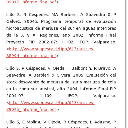
89017_informe_final.pdf
>
Lillo S, R Céspedes, MA Barbieri, A Saavedra & P
Gálvez. 2004b. Programa temporal de evaluación
hidroacústica de merluza del sur en aguas interiores
de la X y XI Regiones, año 2002. Informe Final
Proyecto FIP 2002-07: 1-102. IFOP, Valparaíso.
<
https://www.subpesca.cl/fipa/613/articles-
88994_informe_final.pdf
>
Lillo S, R Céspedes, V Ojeda, F Balbontín, R Bravo, A
Saavedra, A Barbieri & C Vera. 2005. Evaluación del
stock desovante de merluza del sur y merluza de cola
en la zona sur austral, año 2004. Informe Final FIP
2004-07: 1-109. IFOP, Valparaíso.
<
https://www.subpesca.cl/fipa/613/articles-
89045_informe_final.pdf
>
Lillo S, E Molina, V Ojeda, R Céspedes, L Adasme, P