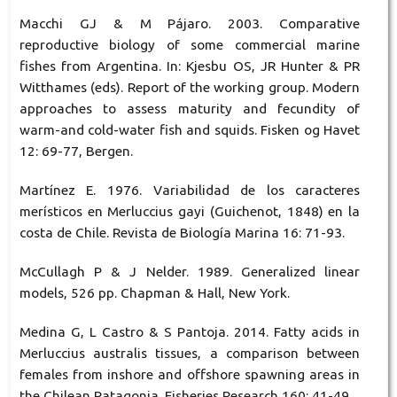
Macchi GJ & M Pájaro. 2003. Comparative
reproductive biology of some commercial marine
fishes from Argentina. In: Kjesbu OS, JR Hunter & PR
Witthames (eds). Report of the working group. Modern
approaches to assess maturity and fecundity of
warm-and cold-water fish and squids. Fisken og Havet
12: 69-77, Bergen.
Martínez E. 1976. Variabilidad de los caracteres
merísticos en Merluccius gayi (Guichenot, 1848) en la
costa de Chile. Revista de Biología Marina 16: 71-93.
McCullagh P & J Nelder. 1989. Generalized linear
models, 526 pp. Chapman & Hall, New York.
Medina G, L Castro & S Pantoja. 2014. Fatty acids in
Merluccius australis tissues, a comparison between
females from inshore and offshore spawning areas in
the Chilean Patagonia. Fisheries Research 160: 41-49.