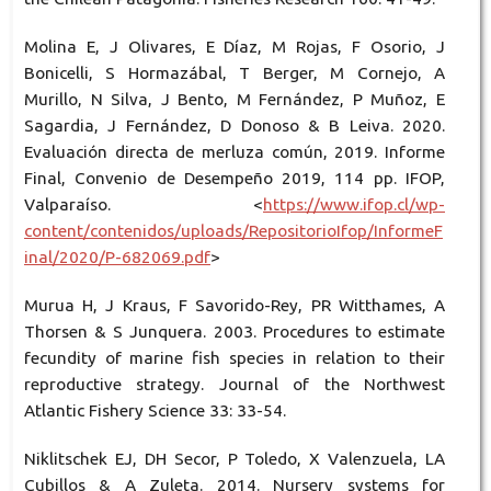
Molina E, J Olivares, E Díaz, M Rojas, F Osorio, J
Bonicelli, S Hormazábal, T Berger, M Cornejo, A
Murillo, N Silva, J Bento, M Fernández, P Muñoz, E
Sagardia, J Fernández, D Donoso & B Leiva. 2020.
Evaluación directa de merluza común, 2019. Informe
Final, Convenio de Desempeño 2019, 114 pp. IFOP,
Valparaíso. <
https://www.ifop.cl/wp-
content/contenidos/uploads/RepositorioIfop/InformeF
inal/2020/P-682069.pdf
>
Murua H, J Kraus, F Savorido-Rey, PR Witthames, A
Thorsen & S Junquera. 2003. Procedures to estimate
fecundity of marine fish species in relation to their
reproductive strategy. Journal of the Northwest
Atlantic Fishery Science 33: 33-54.
Niklitschek EJ, DH Secor, P Toledo, X Valenzuela, LA
Cubillos & A Zuleta. 2014. Nursery systems for