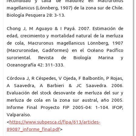
fecundidad y talla de madurez en Macruronus
magellanicus (Lônnberg, 1907) de la zona sur de Chile.
Biología Pesquera 28: 3-13.
Chong J, M Aguayo & I Payá. 2007. Estimación de
edad, crecimiento y mortalidad natural de la merluza
de cola, Macruronus magellanicus Lönnberg, 1907
(Macruronidae, Gadiformes) en el Océano Pacífico
suroriental. Revista de Biología Marina y
Oceanografía 42: 311-333.
Córdova J, R Céspedes, V Ojeda, F Balbontín, P Rojas,
A Saavedra, A Barbieri & JC Saavedra. 2006.
Evaluación del stock desovante de merluza del sur y
merluza de cola en la zona sur austral, año 2005.
Informe Final Proyecto FIP 2005-04: 1-104. IFOP,
Valparaíso.
<
https://www.subpesca.cl/fipa/613/articles-
89087_informe_final.pdf
>