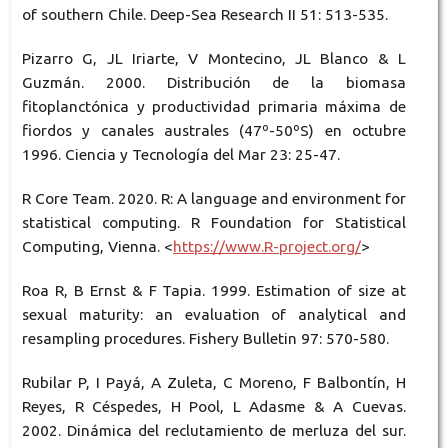
of southern Chile. Deep-Sea Research II 51: 513-535.
Pizarro G, JL Iriarte, V Montecino, JL Blanco & L
Guzmán. 2000. Distribución de la biomasa
fitoplanctónica y productividad primaria máxima de
fiordos y canales australes (47º-50ºS) en octubre
1996. Ciencia y Tecnología del Mar 23: 25-47.
R Core Team. 2020. R: A language and environment for
statistical computing. R Foundation for Statistical
Computing, Vienna. <
https://www.R-project.org/
>
Roa R, B Ernst & F Tapia. 1999. Estimation of size at
sexual maturity: an evaluation of analytical and
resampling procedures. Fishery Bulletin 97: 570-580.
Rubilar P, I Payá, A Zuleta, C Moreno, F Balbontín, H
Reyes, R Céspedes, H Pool, L Adasme & A Cuevas.
2002. Dinámica del reclutamiento de merluza del sur.