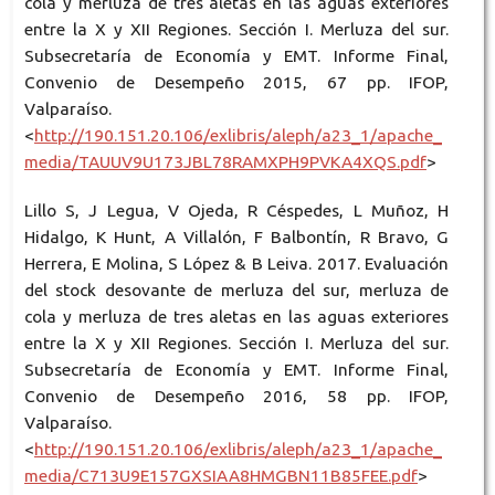
cola y merluza de tres aletas en las aguas exteriores
entre la X y XII Regiones. Sección I. Merluza del sur.
Subsecretaría de Economía y EMT. Informe Final,
Convenio de Desempeño 2015, 67 pp. IFOP,
Valparaíso.
<
http://190.151.20.106/exlibris/aleph/a23_1/apache_
media/TAUUV9U173JBL78RAMXPH9PVKA4XQS.pdf
>
Lillo S, J Legua, V Ojeda, R Céspedes, L Muñoz, H
Hidalgo, K Hunt, A Villalón, F Balbontín, R Bravo, G
Herrera, E Molina, S López & B Leiva. 2017. Evaluación
del stock desovante de merluza del sur, merluza de
cola y merluza de tres aletas en las aguas exteriores
entre la X y XII Regiones. Sección I. Merluza del sur.
Subsecretaría de Economía y EMT. Informe Final,
Convenio de Desempeño 2016, 58 pp. IFOP,
Valparaíso.
<
http://190.151.20.106/exlibris/aleph/a23_1/apache_
media/C713U9E157GXSIAA8HMGBN11B85FEE.pdf
>