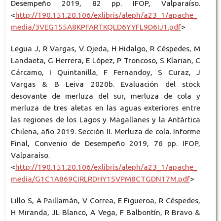
Desempeño 2019, 82 pp. IFOP, Valparaíso.
<
http://190.151.20.106/exlibris/aleph/a23_1/apache_
media/3VEG155A8KPFARTKQLD6YYFL9D6IJ1.pdf
>
Legua J, R Vargas, V Ojeda, H Hidalgo, R Céspedes, M
Landaeta, G Herrera, E López, P Troncoso, S Klarian, C
Cárcamo, I Quintanilla, F Fernandoy, S Curaz, J
Vargas & B Leiva 2020b. Evaluación del stock
desovante de merluza del sur, merluza de cola y
merluza de tres aletas en las aguas exteriores entre
las regiones de los Lagos y Magallanes y la Antártica
Chilena, año 2019. Sección II. Merluza de cola. Informe
Final, Convenio de Desempeño 2019, 76 pp. IFOP,
Valparaíso.
<
http://190.151.20.106/exlibris/aleph/a23_1/apache_
media/G1C1A869CIRLRDHY1SVPM8CTGDN17M.pdf
>
Lillo S, A Paillamán, V Correa, E Figueroa, R Céspedes,
H Miranda, JL Blanco, A Vega, F Balbontín, R Bravo &