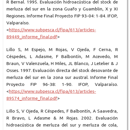
R Bernal. 1995. Evaluación hidroacústica del stock de
merluza del sur en la zona Guafo y Guamblin, X y XI
Regiones. Informe Final Proyecto FIP 93-04: 1-84. IFOP,
Valparaíso.
<
https://www.subpesca.cl/fipa/613/articles-
89449_informe_final.pdf
>
Lillo S, M Espejo, M Rojas, V Ojeda, F Cerna, R
Céspedes, L Adasme, F Balbontín, M Acevedo, M
Braun, V Valenzuela, H Miles, JL Blanco, J Letelier & J
Osses. 1997. Evaluación directa del stock desovante de
merluza del sur en la zona sur austral. Informe Final
Proyecto FIP 96-38: 1-90. IFOP, Valparaíso.
<
https://www.subpesca.cl/fipa/613/articles-
89574_informe_final.pdf
>
Lillo S, V Ojeda, R Céspedes, F Balbontín, A Saavedra,
R Bravo, L Adasme & M Rojas. 2002. Evaluación
hidroacústica de merluza del sur y merluza de cola,