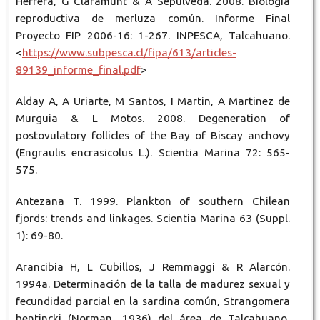
Herrera, G Claramunt & A Sepúlveda. 2008. Biología
reproductiva de merluza común. Informe Final
Proyecto FIP 2006-16: 1-267. INPESCA, Talcahuano.
<
https://www.subpesca.cl/fipa/613/articles-
89139_informe_final.pdf
>
Alday A, A Uriarte, M Santos, I Martin, A Martinez de
Murguia & L Motos. 2008. Degeneration of
postovulatory follicles of the Bay of Biscay anchovy
(Engraulis encrasicolus L.). Scientia Marina 72: 565-
575.
Antezana T. 1999. Plankton of southern Chilean
fjords: trends and linkages. Scientia Marina 63 (Suppl.
1): 69-80.
Arancibia H, L Cubillos, J Remmaggi & R Alarcón.
1994a. Determinación de la talla de madurez sexual y
fecundidad parcial en la sardina común, Strangomera
bentincki (Norman, 1936) del área de Talcahuano,