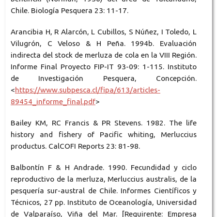
Chile. Biología Pesquera 23: 11-17.
Arancibia H, R Alarcón, L Cubillos, S Núñez, I Toledo, L
Vilugrón, C Veloso & H Peña. 1994b. Evaluación
indirecta del stock de merluza de cola en la VIII Región.
Informe Final Proyecto FIP-IT 93-09: 1-115. Instituto
de Investigación Pesquera, Concepción.
<
https://www.subpesca.cl/fipa/613/articles-
89454_informe_final.pdf
>
Bailey KM, RC Francis & PR Stevens. 1982. The life
history and fishery of Pacific whiting, Merluccius
productus. CalCOFI Reports 23: 81-98.
Balbontín F & H Andrade. 1990. Fecundidad y ciclo
reproductivo de la merluza, Merluccius australis, de la
pesquería sur-austral de Chile. Informes Científicos y
Técnicos, 27 pp. Instituto de Oceanología, Universidad
de Valparaíso, Viña del Mar. [Requirente: Empresa