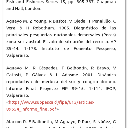
Fish and Fisheries Series 15, pp. 305-337. Chapman
and Hall, London.
Aguayo M, Z Young, R Bustos, V Ojeda, T Peñailillo, C
Vera & H Robotham. 1985. Diagnóstico de las
principales pesquerías nacionales demersales (Peces)
zona sur austral. Estado de situación del recurso. AP
85-44: 1-178. Instituto de Fomento Pesquero,
Valparaíso.
Aguayo M, R Céspedes, F Balbontín, R Bravo, V
Catasti, P Gálvez & L Adasme. 2001. Dinámica
reproductiva de merluza del sur y congrio dorado.
Informe Final Proyecto FIP 99-15: 1-114. IFOP,
Valparaíso.
<
https://www.subpesca.cl/fipa/613/articles-
89654_informe_final.pdf
>
Alarcón R, F Balbontín, M Aguayo, P Ruiz, S Núñez, G