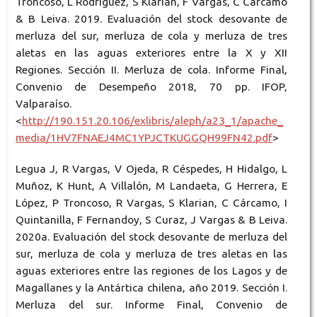
Troncoso, L Rodríguez, S Klarian, F Vargas, C Cárcamo
& B Leiva. 2019. Evaluación del stock desovante de
merluza del sur, merluza de cola y merluza de tres
aletas en las aguas exteriores entre la X y XII
Regiones. Sección II. Merluza de cola. Informe Final,
Convenio de Desempeño 2018, 70 pp. IFOP,
Valparaíso.
<
http://190.151.20.106/exlibris/aleph/a23_1/apache_
media/1HV7FNAEJ4MC1YPJCTKUGGQH99FN42.pdf
>
Legua J, R Vargas, V Ojeda, R Céspedes, H Hidalgo, L
Muñoz, K Hunt, A Villalón, M Landaeta, G Herrera, E
López, P Troncoso, R Vargas, S Klarian, C Cárcamo, I
Quintanilla, F Fernandoy, S Curaz, J Vargas & B Leiva.
2020a. Evaluación del stock desovante de merluza del
sur, merluza de cola y merluza de tres aletas en las
aguas exteriores entre las regiones de los Lagos y de
Magallanes y la Antártica chilena, año 2019. Sección I.
Merluza del sur. Informe Final, Convenio de