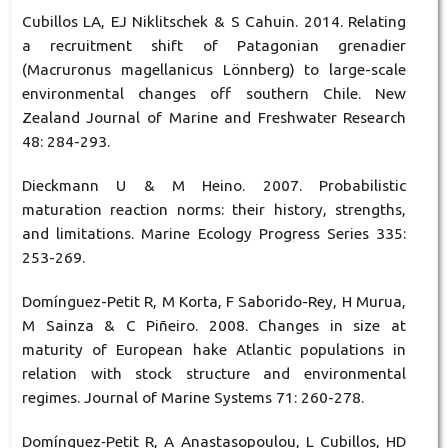
Cubillos LA, EJ Niklitschek & S Cahuin. 2014. Relating
a recruitment shift of Patagonian grenadier
(Macruronus magellanicus Lönnberg) to large-scale
environmental changes off southern Chile. New
Zealand Journal of Marine and Freshwater Research
48: 284-293.
Dieckmann U & M Heino. 2007. Probabilistic
maturation reaction norms: their history, strengths,
and limitations. Marine Ecology Progress Series 335:
253-269.
Domínguez-Petit R, M Korta, F Saborido-Rey, H Murua,
M Sainza & C Piñeiro. 2008. Changes in size at
maturity of European hake Atlantic populations in
relation with stock structure and environmental
regimes. Journal of Marine Systems 71: 260-278.
Domínguez‐Petit R, A Anastasopoulou, L Cubillos, HD