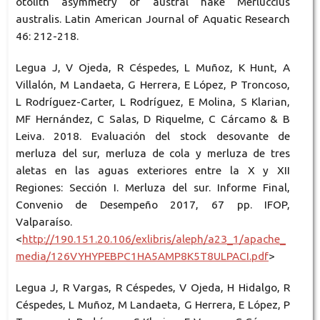
otolith asymmetry of austral hake Merluccius
australis. Latin American Journal of Aquatic Research
46: 212-218.
Legua J, V Ojeda, R Céspedes, L Muñoz, K Hunt, A
Villalón, M Landaeta, G Herrera, E López, P Troncoso,
L Rodríguez-Carter, L Rodríguez, E Molina, S Klarian,
MF Hernández, C Salas, D Riquelme, C Cárcamo & B
Leiva. 2018. Evaluación del stock desovante de
merluza del sur, merluza de cola y merluza de tres
aletas en las aguas exteriores entre la X y XII
Regiones: Sección I. Merluza del sur. Informe Final,
Convenio de Desempeño 2017, 67 pp. IFOP,
Valparaíso.
<
http://190.151.20.106/exlibris/aleph/a23_1/apache_
media/126VYHYPEBPC1HA5AMP8K5T8ULPACI.pdf
>
Legua J, R Vargas, R Céspedes, V Ojeda, H Hidalgo, R
Céspedes, L Muñoz, M Landaeta, G Herrera, E López, P