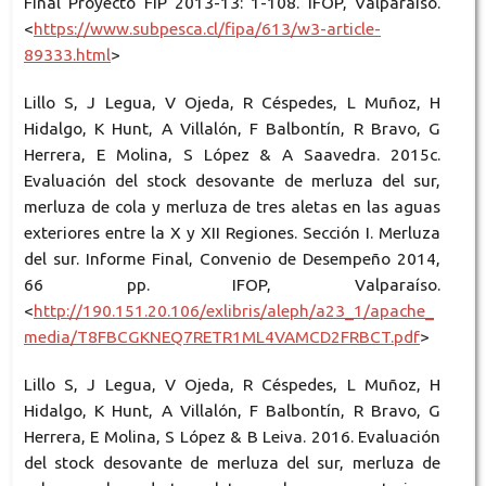
Final Proyecto FIP 2013-13: 1-108. IFOP, Valparaíso.
<
https://www.subpesca.cl/fipa/613/w3-article-
89333.html
>
Lillo S, J Legua, V Ojeda, R Céspedes, L Muñoz, H
Hidalgo, K Hunt, A Villalón, F Balbontín, R Bravo, G
Herrera, E Molina, S López & A Saavedra. 2015c.
Evaluación del stock desovante de merluza del sur,
merluza de cola y merluza de tres aletas en las aguas
exteriores entre la X y XII Regiones. Sección I. Merluza
del sur. Informe Final, Convenio de Desempeño 2014,
66 pp. IFOP, Valparaíso.
<
http://190.151.20.106/exlibris/aleph/a23_1/apache_
media/T8FBCGKNEQ7RETR1ML4VAMCD2FRBCT.pdf
>
Lillo S, J Legua, V Ojeda, R Céspedes, L Muñoz, H
Hidalgo, K Hunt, A Villalón, F Balbontín, R Bravo, G
Herrera, E Molina, S López & B Leiva. 2016. Evaluación
del stock desovante de merluza del sur, merluza de