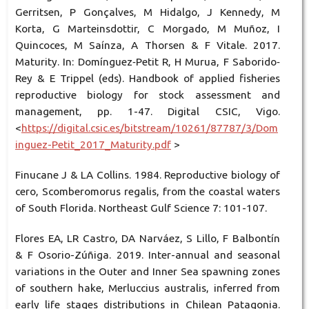
Gerritsen, P Gonçalves, M Hidalgo, J Kennedy, M
Korta, G Marteinsdottir, C Morgado, M Muñoz, I
Quincoces, M Saínza, A Thorsen & F Vitale. 2017.
Maturity. In: Domínguez‐Petit R, H Murua, F Saborido‐
Rey & E Trippel (eds). Handbook of applied fisheries
reproductive biology for stock assessment and
management, pp. 1-47. Digital CSIC, Vigo.
<
https://digital.csic.es/bitstream/10261/87787/3/Dom
inguez-Petit_2017_Maturity.pdf
>
Finucane J & LA Collins. 1984. Reproductive biology of
cero, Scomberomorus regalis, from the coastal waters
of South Florida. Northeast Gulf Science 7: 101-107.
Flores EA, LR Castro, DA Narváez, S Lillo, F Balbontín
& F Osorio-Zúñiga. 2019. Inter-annual and seasonal
variations in the Outer and Inner Sea spawning zones
of southern hake, Merluccius australis, inferred from
early life stages distributions in Chilean Patagonia.