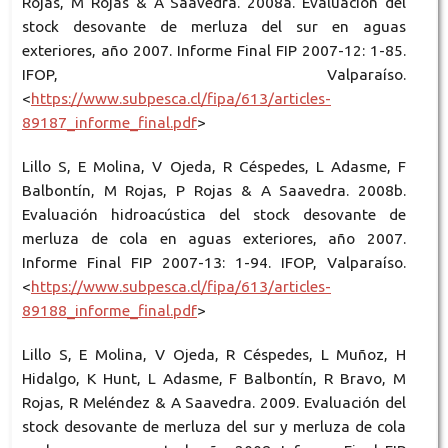
Rojas, M Rojas & A Saavedra. 2008a. Evaluación del
stock desovante de merluza del sur en aguas
exteriores, año 2007. Informe Final FIP 2007-12: 1-85.
IFOP, Valparaíso.
<
https://www.subpesca.cl/fipa/613/articles-
89187_informe_final.pdf
>
Lillo S, E Molina, V Ojeda, R Céspedes, L Adasme, F
Balbontín, M Rojas, P Rojas & A Saavedra. 2008b.
Evaluación hidroacústica del stock desovante de
merluza de cola en aguas exteriores, año 2007.
Informe Final FIP 2007-13: 1-94. IFOP, Valparaíso.
<
https://www.subpesca.cl/fipa/613/articles-
89188_informe_final.pdf
>
Lillo S, E Molina, V Ojeda, R Céspedes, L Muñoz, H
Hidalgo, K Hunt, L Adasme, F Balbontín, R Bravo, M
Rojas, R Meléndez & A Saavedra. 2009. Evaluación del
stock desovante de merluza del sur y merluza de cola