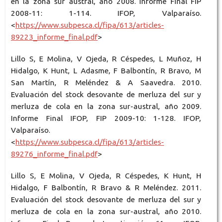
en la zona sur austral, año 2008. Informe Final FIP
2008-11: 1-114. IFOP, Valparaíso.
<
https://www.subpesca.cl/fipa/613/articles-
89223_informe_final.pdf
>
Lillo S, E Molina, V Ojeda, R Céspedes, L Muñoz, H
Hidalgo, K Hunt, L Adasme, F Balbontín, R Bravo, M
San Martín, R Meléndez & A Saavedra. 2010.
Evaluación del stock desovante de merluza del sur y
merluza de cola en la zona sur-austral, año 2009.
Informe Final IFOP, FIP 2009-10: 1-128. IFOP,
Valparaíso.
<
https://www.subpesca.cl/fipa/613/articles-
89276_informe_final.pdf
>
Lillo S, E Molina, V Ojeda, R Céspedes, K Hunt, H
Hidalgo, F Balbontín, R Bravo & R Meléndez. 2011.
Evaluación del stock desovante de merluza del sur y
merluza de cola en la zona sur-austral, año 2010.