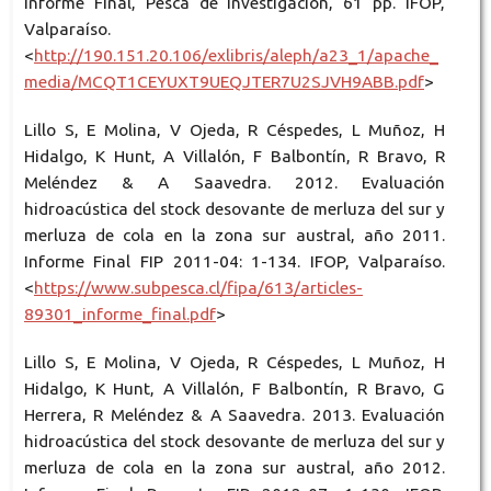
Informe Final, Pesca de Investigación, 61 pp. IFOP,
Valparaíso.
<
http://190.151.20.106/exlibris/aleph/a23_1/apache_
media/MCQT1CEYUXT9UEQJTER7U2SJVH9ABB.pdf
>
Lillo S, E Molina, V Ojeda, R Céspedes, L Muñoz, H
Hidalgo, K Hunt, A Villalón, F Balbontín, R Bravo, R
Meléndez & A Saavedra. 2012. Evaluación
hidroacústica del stock desovante de merluza del sur y
merluza de cola en la zona sur austral, año 2011.
Informe Final FIP 2011-04: 1-134. IFOP, Valparaíso.
<
https://www.subpesca.cl/fipa/613/articles-
89301_informe_final.pdf
>
Lillo S, E Molina, V Ojeda, R Céspedes, L Muñoz, H
Hidalgo, K Hunt, A Villalón, F Balbontín, R Bravo, G
Herrera, R Meléndez & A Saavedra. 2013. Evaluación
hidroacústica del stock desovante de merluza del sur y
merluza de cola en la zona sur austral, año 2012.