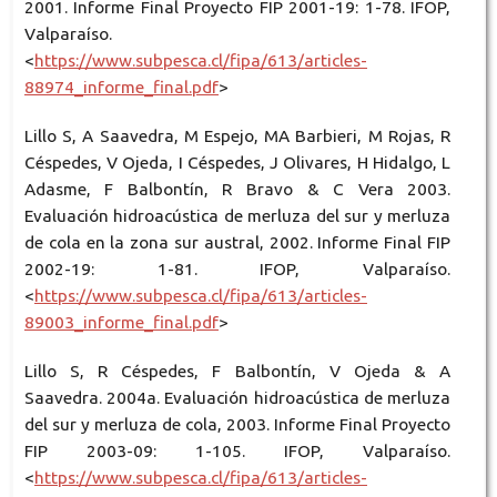
2001. Informe Final Proyecto FIP 2001-19: 1-78. IFOP,
Valparaíso.
<
https://www.subpesca.cl/fipa/613/articles-
88974_informe_final.pdf
>
Lillo S, A Saavedra, M Espejo, MA Barbieri, M Rojas, R
Céspedes, V Ojeda, I Céspedes, J Olivares, H Hidalgo, L
Adasme, F Balbontín, R Bravo & C Vera 2003.
Evaluación hidroacústica de merluza del sur y merluza
de cola en la zona sur austral, 2002. Informe Final FIP
2002-19: 1-81. IFOP, Valparaíso.
<
https://www.subpesca.cl/fipa/613/articles-
89003_informe_final.pdf
>
Lillo S, R Céspedes, F Balbontín, V Ojeda & A
Saavedra. 2004a. Evaluación hidroacústica de merluza
del sur y merluza de cola, 2003. Informe Final Proyecto
FIP 2003-09: 1-105. IFOP, Valparaíso.
<
https://www.subpesca.cl/fipa/613/articles-