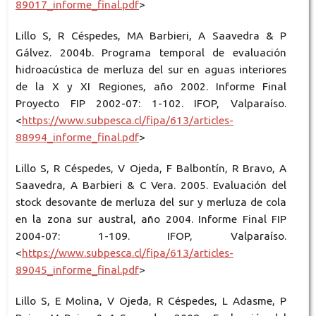
89017_informe_final.pdf
>
Lillo S, R Céspedes, MA Barbieri, A Saavedra & P
Gálvez. 2004b. Programa temporal de evaluación
hidroacústica de merluza del sur en aguas interiores
de la X y XI Regiones, año 2002. Informe Final
Proyecto FIP 2002-07: 1-102. IFOP, Valparaíso.
<
https://www.subpesca.cl/fipa/613/articles-
88994_informe_final.pdf
>
Lillo S, R Céspedes, V Ojeda, F Balbontín, R Bravo, A
Saavedra, A Barbieri & C Vera. 2005. Evaluación del
stock desovante de merluza del sur y merluza de cola
en la zona sur austral, año 2004. Informe Final FIP
2004-07: 1-109. IFOP, Valparaíso.
<
https://www.subpesca.cl/fipa/613/articles-
89045_informe_final.pdf
>
Lillo S, E Molina, V Ojeda, R Céspedes, L Adasme, P