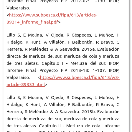
Informe Final Proyecto FIP 2012-07: 1-130. IFOP,
Valparaíso.
<
https://www.subpesca.cl/fipa/613/articles-
89314_informe_final.pdf
>
Lillo S, E Molina, V Ojeda, R Céspedes, L Muñoz, H
Hidalgo, K Hunt, A Villalón, F Balbontín, R Bravo, G
Herrera, R Meléndez & A Saavedra. 2015a. Evaluación
directa de merluza del sur, merluza de cola y merluza
de tres aletas. Capítulo I - Merluza del sur. IFOP,
Informe Final Proyecto FIP 2013-13: 1-107. IFOP,
Valparaíso. <
https://www.subpesca.cl/fipa/613/w3-
article-89333.html
>
Lillo S, E Molina, V Ojeda, R Céspedes, L Muñoz, H
Hidalgo, K Hunt, A Villalón, F Balbontín, R Bravo, G
Herrera, R Meléndez & A Saavedra. 2015b. Evaluación
directa de merluza del sur, merluza de cola y merluza
de tres aletas. Capítulo II - Merluza de cola. Informe