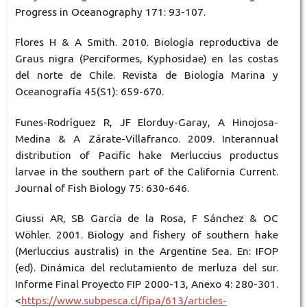
Progress in Oceanography 171: 93-107.
Flores H & A Smith. 2010. Biología reproductiva de
Graus nigra (Perciformes, Kyphosidae) en las costas
del norte de Chile. Revista de Biología Marina y
Oceanografía 45(S1): 659-670.
Funes-Rodríguez R, JF Elorduy-Garay, A Hinojosa-
Medina & A Zárate-Villafranco. 2009. Interannual
distribution of Pacific hake Merluccius productus
larvae in the southern part of the California Current.
Journal of Fish Biology 75: 630-646.
Giussi AR, SB García de la Rosa, F Sánchez & OC
Wöhler. 2001. Biology and fishery of southern hake
(Merluccius australis) in the Argentine Sea. En: IFOP
(ed). Dinámica del reclutamiento de merluza del sur.
Informe Final Proyecto FIP 2000-13, Anexo 4: 280-301.
<
https://www.subpesca.cl/fipa/613/articles-