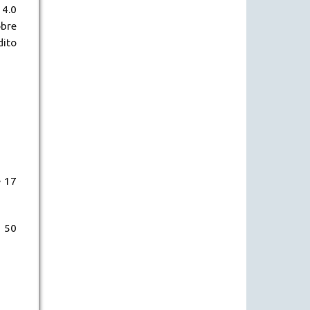
4.0
obre
dito
e 17
a 50