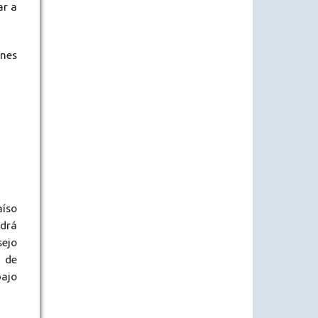
ar a
ones
aíso
odrá
sejo
s de
bajo