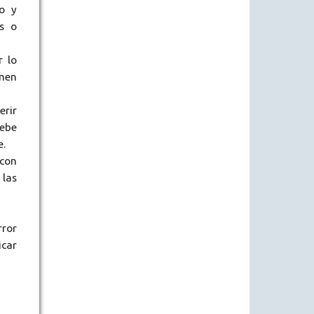
o y
s o
r lo
enen
erir
debe
e.
 con
 las
rror
icar