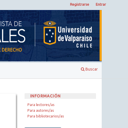
Registrarse
Entrar
Buscar
INFORMACIÓN
Para lectores/as
Para autores/as
Para bibliotecarios/as