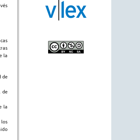
avés
icas
tras
e la
d de
, de
e la
 los
nido