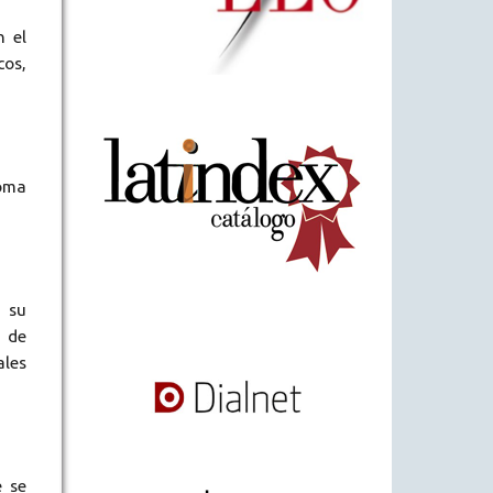
n el
cos,
ioma
a su
a de
ales
e se