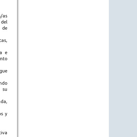
s/as
 del
s de
cas,
ra e
ento
egue
ando
n su
ada,
os y
tiva