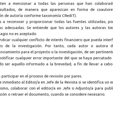
eten a mencionar a todas las personas que han colaborad
resultados, de manera que aparezcan en forma de coautore
ión de autoría conforme taxonomía CRediT).
 a reconocer y proporcionar todas las fuentes utilizadas, po
tas adecuadas. Se entiende que los autores y las autoras ti
lagio no es aceptado.
ndicar cualquier conflicto de interés financiero que pueda interf
nes de la investigación. Por tanto, cada autor o autora 
nciamiento para el proyecto o la investigación, de ser pertinent
 notificar cualquier error importante del que se haya percatado
ndo ser aquello informado a la brevedad, a fin de llevar a cabo
 participar en el proceso de revisión por pares.
 inmediato al Editor/a en Jefe de la Revista si se identifica un e
mismo, colaborar con el editor/a en Jefe o Adjunto/a para publ
ción o retraer el documento, cuando se considere necesario.