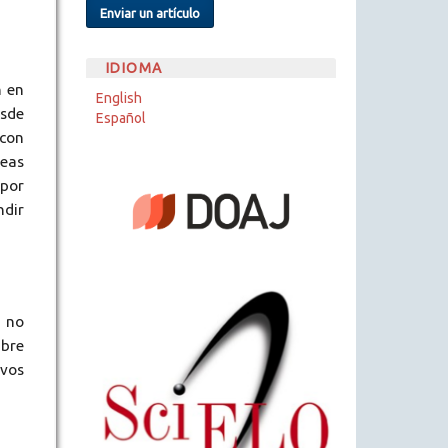
Enviar un artículo
IDIOMA
n en
English
esde
Español
 con
reas
 por
ndir
, no
mbre
vos