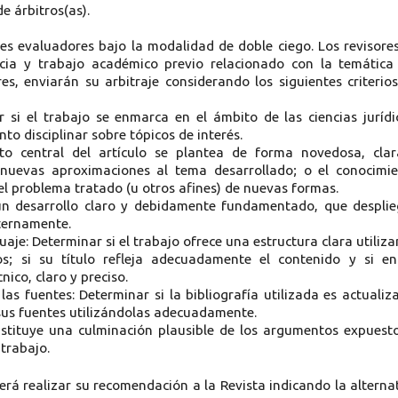
e árbitros(as).
res evaluadores bajo la modalidad de doble ciego. Los revisore
cia y trabajo académico previo relacionado con la temática
es, enviarán su arbitraje considerando los siguientes criterio
si el trabajo se enmarca en el ámbito de las ciencias jurídi
to disciplinar sobre tópicos de interés.
nto central del artículo se plantea de forma novedosa, cla
ta nuevas aproximaciones al tema desarrollado; o el conocimi
l problema tratado (u otros afines) de nuevas formas.
un desarrollo claro y debidamente fundamentado, que despli
ternamente.
guaje: Determinar si el trabajo ofrece una estructura clara utiliz
os; si su título refleja adecuadamente el contenido y si e
nico, claro y preciso.
las fuentes: Determinar si la bibliografía utilizada es actualiz
o sus fuentes utilizándolas adecuadamente.
stituye una culminación plausible de los argumentos expuest
 trabajo.
rá realizar su recomendación a la Revista indicando la alterna