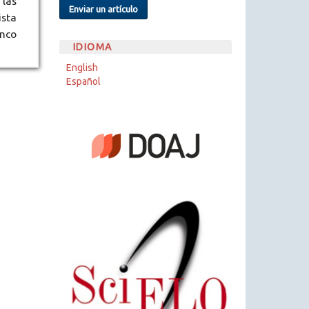
 las
Enviar un artículo
ista
inco
IDIOMA
English
Español