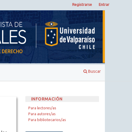
Registrarse
Entrar
Buscar
INFORMACIÓN
Para lectores/as
Para autores/as
Para bibliotecarios/as