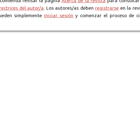
recomienda revisar la página
Acerca de la revista
para consultar
rectrices del autor/a
. Los autores/as deben
registrarse
en la rev
 pueden simplemente
iniciar sesión
y comenzar el proceso de c