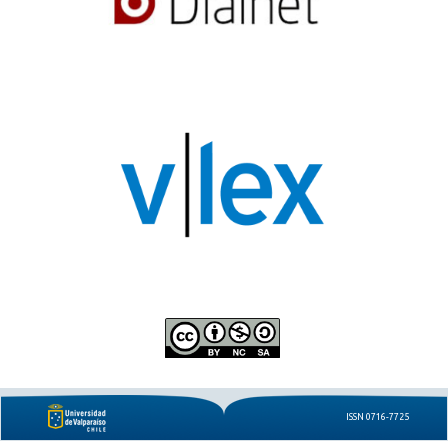
ISSN 0716-7725
e-ISSN 0719-8442