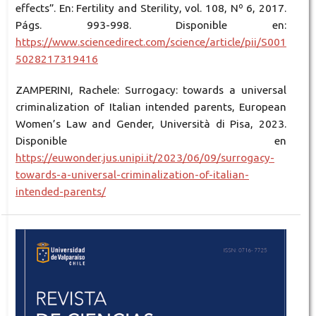
effects”. En: Fertility and Sterility, vol. 108, Nº 6, 2017.
Págs. 993-998. Disponible en:
https://www.sciencedirect.com/science/article/pii/S001
5028217319416
ZAMPERINI, Rachele: Surrogacy: towards a universal
criminalization of Italian intended parents, European
Women’s Law and Gender, Università di Pisa, 2023.
Disponible en
https://euwonder.jus.unipi.it/2023/06/09/surrogacy-
towards-a-universal-criminalization-of-italian-
intended-parents/