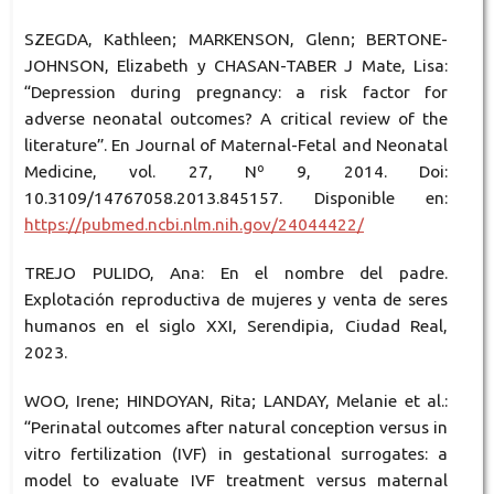
SZEGDA, Kathleen; MARKENSON, Glenn; BERTONE-
JOHNSON, Elizabeth y CHASAN-TABER J Mate, Lisa:
“Depression during pregnancy: a risk factor for
adverse neonatal outcomes? A critical review of the
literature”. En Journal of Maternal-Fetal and Neonatal
Medicine, vol. 27, Nº 9, 2014. Doi:
10.3109/14767058.2013.845157. Disponible en:
https://pubmed.ncbi.nlm.nih.gov/24044422/
TREJO PULIDO, Ana: En el nombre del padre.
Explotación reproductiva de mujeres y venta de seres
humanos en el siglo XXI, Serendipia, Ciudad Real,
2023.
WOO, Irene; HINDOYAN, Rita; LANDAY, Melanie et al.:
“Perinatal outcomes after natural conception versus in
vitro fertilization (IVF) in gestational surrogates: a
model to evaluate IVF treatment versus maternal