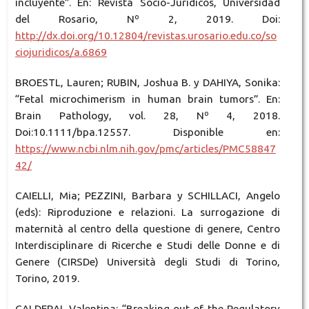
incluyente”. En: Revista Socio-Jurídicos, Universidad
del Rosario, Nº 2, 2019. Doi:
http://dx.doi.org/10.12804/revistas.urosario.edu.co/so
ciojuridicos/a.6869
BROESTL, Lauren; RUBIN, Joshua B. y DAHIYA, Sonika:
“Fetal microchimerism in human brain tumors”. En:
Brain Pathology, vol. 28, Nº 4, 2018.
Doi:10.1111/bpa.12557. Disponible en:
https://www.ncbi.nlm.nih.gov/pmc/articles/PMC58847
42/
CAIELLI, Mia; PEZZINI, Barbara y SCHILLACI, Angelo
(eds): Riproduzione e relazioni. La surrogazione di
maternità al centro della questione di genere, Centro
Interdisciplinare di Ricerche e Studi delle Donne e di
Genere (CIRSDe) Università degli Studi di Torino,
Torino, 2019.
CALDERAI, Valentina: “Breaking out of the Regulatory