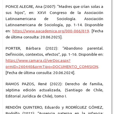
PONCE ALEGRE, Ana (2007): “Madres que crían solas a
sus hijos”, en: XXVI Congreso de la Asociación
Latinoamericana de Sociología. Asociación
Latinoamericana de Sociología, pp. 1-14. Disponible
en:
https://www.aacademica.org/000-066/619
. [Fecha
de última consulta: 20.06.2025].
PORTER, Bárbara (2022): “Abandono parental.
Definición, contextos, efectos”, pp. 1-16. Disponible en:
https://www.camara.cl/verDoc.aspx?
prmID=260440&prmTipo=DOCUMENTO_COMISION
.
[Fecha de última consulta: 20.06.2024].
RAMOS PAZOS, René (2022): Derecho de familia,
séptima edición actualizada, (Santiago de Chile,
Editorial Jurídica de Chile), tomo I.
RENDÓN QUINTERO, Eduardo y RODRÍGUEZ GÓMEZ,
Rodolfo (2021): “Ausencia paterna en la infancia: