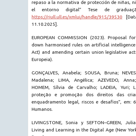
repaso a la normativa de protección de niñas, n
el entorno digital” Tese de graduaçã
https://riull.ull.es/xmlui/handle/915/39530
[Data
11.10.2025].
EUROPEAN COMMISSION (2023). Proposal for 
down harmonised rules on artificial intelligence (
Act) and amending certain union legislative ac
Europeia).
GONÇALVES, Anabela; SOUSA, Bruna; NEVES,
Madalena; LIMA, Angélica; AZEVEDO, Anna
HOMEM, Sílvia de Carvalho; LADEIA, Yuri; L
proteção e promoção dos direitos das crian
enquadramento legal, riscos e desafios”, em: 6
Humanos.
LIVINGSTONE, Sonia y SEFTON–GREEN, Julian
Living and Learning in the Digital Age (New Yor