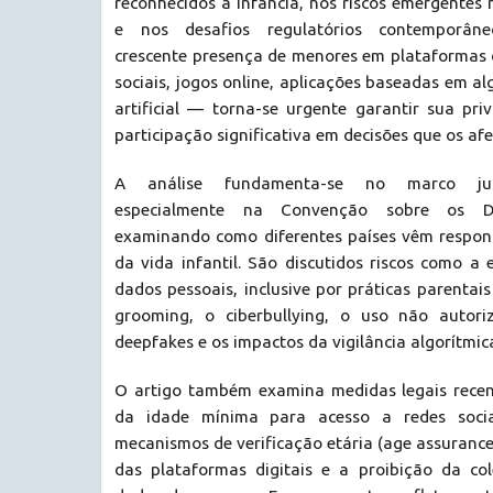
reconhecidos à infância, nos riscos emergentes 
e nos desafios regulatórios contemporân
crescente presença de menores em plataformas 
sociais, jogos online, aplicações baseadas em al
artificial — torna-se urgente garantir sua pri
participação significativa em decisões que os af
A análise fundamenta-se no marco juríd
especialmente na Convenção sobre os Di
examinando como diferentes países vêm respon
da vida infantil. São discutidos riscos como a
dados pessoais, inclusive por práticas parentai
grooming, o ciberbullying, o uso não autor
deepfakes e os impactos da vigilância algorítmic
O artigo também examina medidas legais rece
da idade mínima para acesso a redes socia
mecanismos de verificação etária (age assurance
das plataformas digitais e a proibição da co