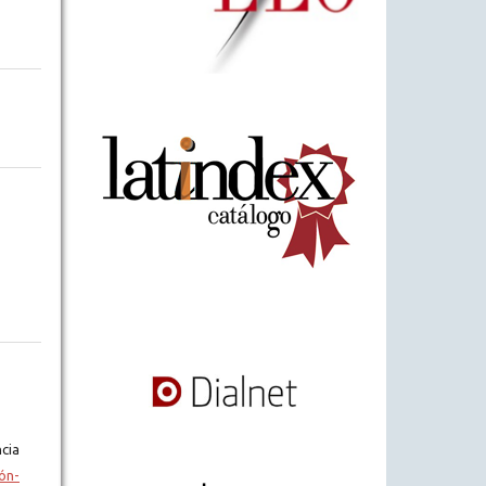
cia
ón-