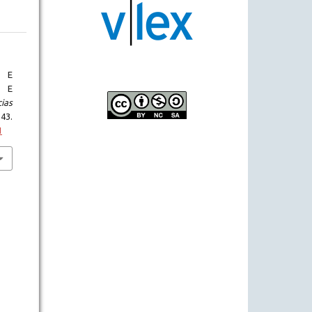
S E
S E
ias
3.
1