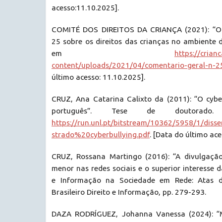
acesso:11.10.2025].
COMITÉ DOS DIREITOS DA CRIANÇA (2021): “Ob
25 sobre os direitos das crianças no ambiente di
em
https://crian
content/uploads/2021/04/comentario-geral-n-2
último acesso: 11.10.2025].
CRUZ, Ana Catarina Calixto da (2011): “O cybe
português”. Tese de doutorado.
https://run.unl.pt/bitstream/10362/5958/1/d
strado%20cyberbullying.pdf
. [Data do último ace
CRUZ, Rossana Martingo (2016): “A divulgaçã
menor nas redes sociais e o superior interesse d
e Informação na Sociedade em Rede: Atas d
Brasileiro Direito e Informação, pp. 279-293.
DAZA RODRÍGUEZ, Johanna Vanessa (2024): “M