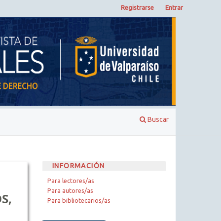
Registrarse
Entrar
Buscar
INFORMACIÓN
Para lectores/as
Para autores/as
S,
Para bibliotecarios/as