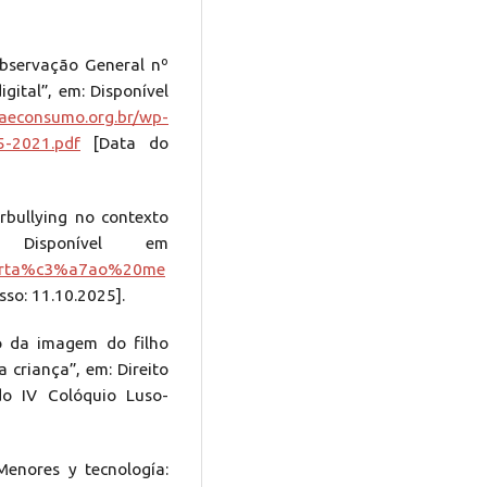
servação General nº
gital”, em: Disponível
caeconsumo.org.br/wp-
5-2021.pdf
[Data do
rbullying no contexto
 Disponível em
isserta%c3%a7ao%20me
sso: 11.10.2025].
o da imagem do filho
a criança”, em: Direito
o IV Colóquio Luso-
enores y tecnología: