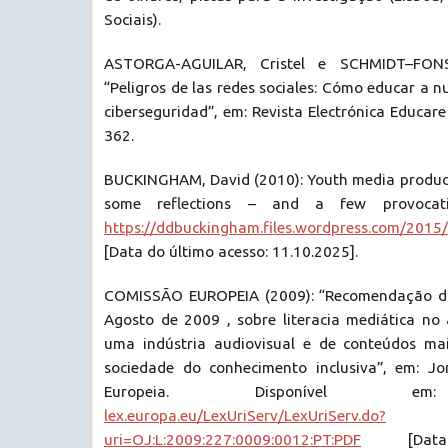
Sociais).
ASTORGA-AGUILAR, Cristel e SCHMIDT–FONS
“Peligros de las redes sociales: Cómo educar a nu
ciberseguridad”, em: Revista Electrónica Educare
362.
BUCKINGHAM, David (2010): Youth media producti
some reflections – and a few provocati
https://ddbuckingham.files.wordpress.com/2015
[Data do último acesso: 11.10.2025].
COMISSÃO EUROPEIA (2009): “Recomendação da
Agosto de 2009 , sobre literacia mediática no 
uma indústria audiovisual e de conteúdos ma
sociedade do conhecimento inclusiva”, em: Jo
Europeia. Disponíve
lex.europa.eu/LexUriServ/LexUriServ.do?
uri=OJ:L:2009:227:0009:0012:PT:PDF
[Data