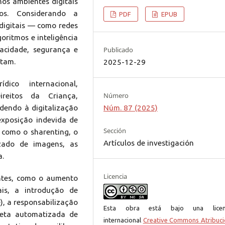
nos ambientes digitais
eos. Considerando a
PDF
EPUB
digitais — como redes
goritmos e inteligência
vacidade, segurança e
Publicado
etam.
2025-12-29
ico internacional,
Número
reitos da Criança,
dendo à digitalização
Núm. 87 (2025)
 exposição indevida de
Sección
s como o sharenting, o
Artículos de investigación
izado de imagens, as
a.
Licencia
ntes, como o aumento
is, a introdução de
), a responsabilização
Esta obra está bajo una licen
leta automatizada de
internacional
Creative Commons Atribuci