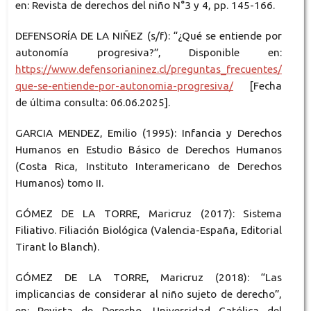
en: Revista de derechos del niño N°3 y 4, pp. 145-166.
DEFENSORÍA DE LA NIÑEZ (s/f): “¿Qué se entiende por
autonomía progresiva?”, Disponible en:
https://www.defensorianinez.cl/preguntas_frecuentes/
que-se-entiende-por-autonomia-progresiva/
[Fecha
de última consulta: 06.06.2025].
GARCIA MENDEZ, Emilio (1995): Infancia y Derechos
Humanos en Estudio Básico de Derechos Humanos
(Costa Rica, Instituto Interamericano de Derechos
Humanos) tomo II.
GÓMEZ DE LA TORRE, Maricruz (2017): Sistema
Filiativo. Filiación Biológica (Valencia-España, Editorial
Tirant lo Blanch).
GÓMEZ DE LA TORRE, Maricruz (2018): “Las
implicancias de considerar al niño sujeto de derecho”,
en: Revista de Derecho, Universidad Católica del