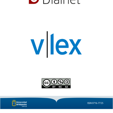
ISSN 0716-7725
e-ISSN 0719-8442