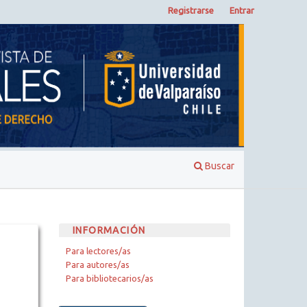
Registrarse
Entrar
Buscar
INFORMACIÓN
Para lectores/as
Para autores/as
Para bibliotecarios/as