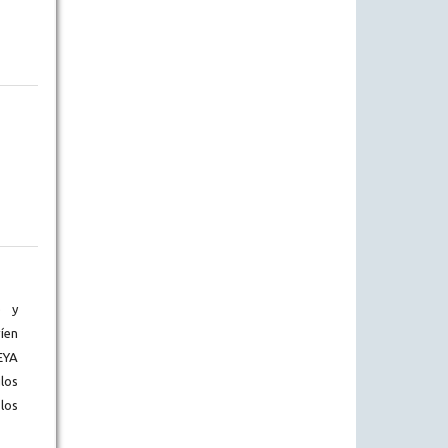
) y
íen
EYA
los
los