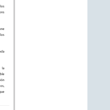
los
ons
one
los
ada
 la
ble
ión
os,
que