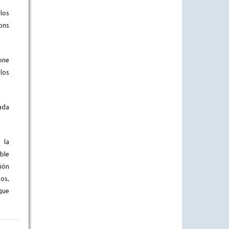
los
ons
one
los
ada
 la
ble
ión
os,
que