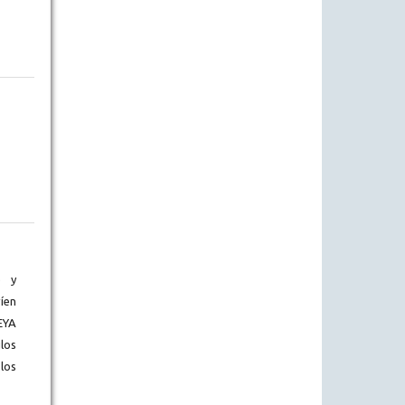
) y
íen
EYA
los
los