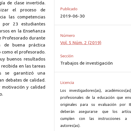
a de clase invertida.
Publicado
nizar el proceso de
2019-06-30
cia las competencias
a por 23 estudiantes
ursos en la Enseñanza
Número
de Profesorado durante
Vol. 5 Núm. 2 (2019)
a de buena práctica
o como el profesorado.
Sección
uy buenos resultados
Trabajos de investigación
recibida en las tareas
es se garantizó una
an debates de calidad.
Licencia
 motivación y calidad
Los investigadores(as), académicos(as
o.
profesionales de la educación que env
originales para su evaluación por I
deberán asegurarse que los artícu
cumplen con las instrucciones a 
autores(as).