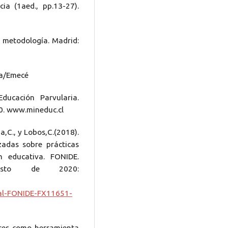
ia (1aed., pp.13-27).
su metodología. Madrid:
za/Emecé
ducación Parvularia.
20. www.mineduc.cl
ga,C., y Lobos,C.(2018).
zadas sobre prácticas
n educativa. FONIDE.
osto de 2020:
nal-FONIDE-FX11651-
nares como herramienta