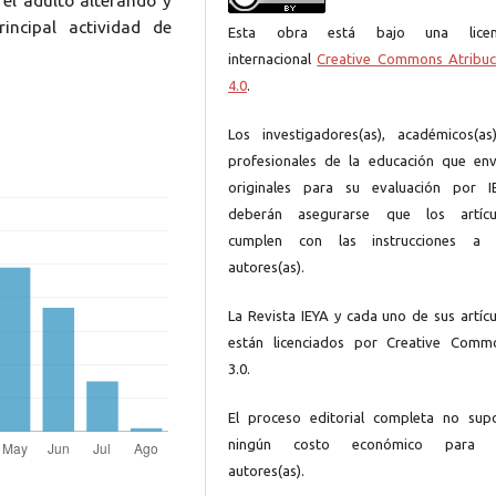
 el adulto alterando y
incipal actividad de
Esta obra está bajo una licen
internacional
Creative Commons Atribuc
4.0
.
Los investigadores(as), académicos(as
profesionales de la educación que env
originales para su evaluación por I
deberán asegurarse que los artícu
cumplen con las instrucciones a 
autores(as).
La Revista IEYA y cada uno de sus artícu
están licenciados por Creative Comm
3.0.
El proceso editorial completa no sup
ningún costo económico para 
autores(as).