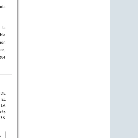
ada
 la
ble
ión
os,
que
 DE
 EL
LA
cia,
36.