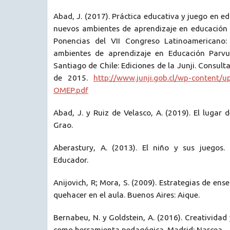
Abad, J. (2017). Práctica educativa y juego en e
nuevos ambientes de aprendizaje en educación p
Ponencias del VII Congreso Latinoamericano
ambientes de aprendizaje en Educación Parvu
Santiago de Chile: Ediciones de la Junji. Consult
de 2015.
http://www.junji.gob.cl/wp-content/u
OMEP.pdf
Abad, J. y Ruiz de Velasco, A. (2019). El lugar 
Grao.
Aberastury, A. (2013). El niño y sus juegos.
Educador.
Anijovich, R; Mora, S. (2009). Estrategias de en
quehacer en el aula. Buenos Aires: Aique.
Bernabeu, N. y Goldstein, A. (2016). Creatividad
como herramienta pedagógica. Madrid: Narcea.