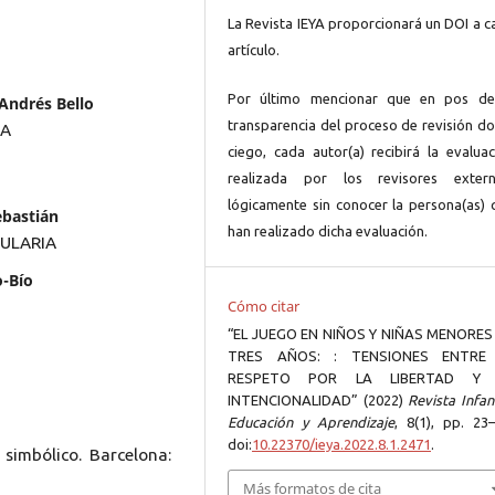
La Revista IEYA proporcionará un DOI a c
artículo.
Por último mencionar que en pos de
 Andrés Bello
transparencia del proceso de revisión do
IA
ciego, cada autor(a) recibirá la evaluac
realizada por los revisores extern
lógicamente sin conocer la persona(as) 
ebastián
han realizado dicha evaluación.
ULARIA
o-Bío
Cómo citar
“EL JUEGO EN NIÑOS Y NIÑAS MENORES
TRES AÑOS: : TENSIONES ENTRE
RESPETO POR LA LIBERTAD Y 
INTENCIONALIDAD” (2022)
Revista Infan
Educación y Aprendizaje
, 8(1), pp. 23–
doi:
10.22370/ieya.2022.8.1.2471
.
 simbólico. Barcelona:
Más formatos de cita