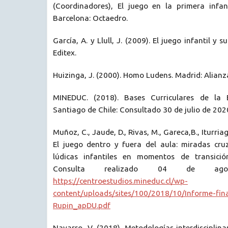
(Coordinadores), El juego en la primera infanc
Barcelona: Octaedro.
García, A. y Llull, J. (2009). El juego infantil y 
Editex.
Huizinga, J. (2000). Homo Ludens. Madrid: Alian
MINEDUC. (2018). Bases Curriculares de la E
Santiago de Chile: Consultado 30 de julio de 20
Muñoz, C., Jaude, D., Rivas, M., Gareca,B., Iturria
El juego dentro y fuera del aula: miradas cru
lúdicas infantiles en momentos de transició
Consulta realizado 04 de ag
https://centroestudios.mineduc.cl/wp-
content/uploads/sites/100/2018/10/Informe-fi
Rupin_apDU.pdf
Navarro, V. (2018). Metodologías interdiscipli