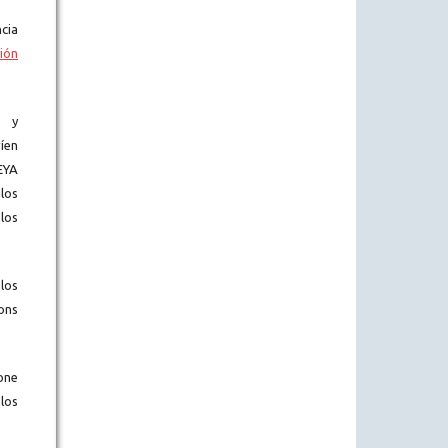
cia
ión
) y
íen
EYA
los
los
los
ons
one
los