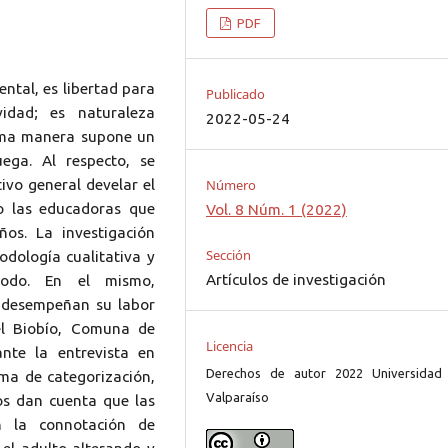
PDF
ental, es libertad para
Publicado
vidad; es naturaleza
2022-05-24
isma manera supone un
ega. Al respecto, se
tivo general develar el
Número
go las educadoras que
Vol. 8 Núm. 1 (2022)
os. La investigación
Sección
odología cualitativa y
Artículos de investigación
todo. En el mismo,
e desempeñan su labor
el Biobío, Comuna de
Licencia
nte la entrevista en
Derechos de autor 2022 Universidad
ema de categorización,
Valparaíso
os dan cuenta que las
n la connotación de