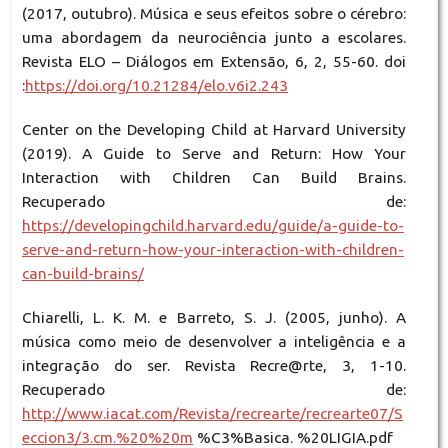
(2017, outubro). Música e seus efeitos sobre o cérebro:
uma abordagem da neurociência junto a escolares.
Revista ELO – Diálogos em Extensão, 6, 2, 55-60. doi
:
https://doi.org/10.21284/elo.v6i2.243
Center on the Developing Child at Harvard University
(2019). A Guide to Serve and Return: How Your
Interaction with Children Can Build Brains.
Recuperado de:
https://developingchild.harvard.edu/guide/a-guide-to-
serve-and-return-how-your-interaction-with-children-
can-build-brains/
Chiarelli, L. K. M. e Barreto, S. J. (2005, junho). A
música como meio de desenvolver a inteligência e a
integração do ser. Revista Recre@rte, 3, 1-10.
Recuperado de:
http://www.iacat.com/Revista/recrearte/recrearte07/S
eccion3/3.cm.%20%20m
%C3%Basica. %20LIGIA.pdf