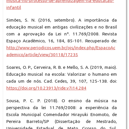
musica-no-processo-de-aprendizagem-na-educacao-
infantil
Simões, S. N. (2016, setembro). A importância da
educação musical em antigas civilizações e no Brasil
com a aprovação da Lei nº. 11.769/2008. Revista
Espaço Acadêmico, 16, 184, 85-101. Recuperado de:
http://www.periodicos.uem.br/ojs/index.php/EspacoAc
ademico/article/view/30118/17235
Soares, O. P., Cerveira, R. B. e Mello, S. A. (2019, maio).
Educação musical na escola: Valorizar o humano em
cada um de nós. Cad. Cedes, 39, 107, 125-138. doi:
https://doi.org/10.23913/ride.v7i14.284
Sousa, P. C. P. (2018). O ensino da música na
perspectiva da lei 11.769/2008: a experiência da
Escola Municipal Comendador Hirayuki Enomoto, de
Pereira Barreto/SP (Dissertação de Mestrado,
Universidade Estadual de Mato Grosso do Sul,