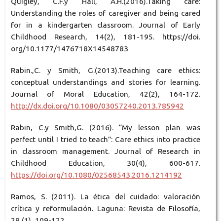
Quigley, C.F.y Hall, A.H.(2016).Taking care:
Understanding the roles of caregiver and being cared
for in a kindergarten classroom. Journal of Early
Childhood Research, 14(2), 181-195. https://doi.
org/10.1177/1476718X14548783
Rabin.,C. y Smith, G.(2013).Teaching care ethics:
conceptual understandings and stories for learning.
Journal of Moral Education, 42(2), 164-172.
http://dx.doi.org/10.1080/03057240.2013.785942
Rabin, C.y Smith,G. (2016). “My lesson plan was
perfect until I tried to teach”: Care ethics into practice
in classroom management. Journal of Research in
Childhood Education, 30(4), 600-617.
https://doi.org/10.1080/02568543.2016.1214192
Ramos, S. (2011). La ética del cuidado: valoración
crítica y reformulación. Laguna: Revista de Filosofía,
29 (1), 109-122.