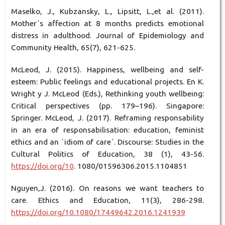
Maselko, J., Kubzansky, L., Lipsitt, L.,et al. (2011).
Mother´s affection at 8 months predicts emotional
distress in adulthood. Journal of Epidemiology and
Community Health, 65(7), 621-625.
McLeod, J. (2015). Happiness, wellbeing and self-
esteem: Public feelings and educational projects. En K.
Wright y J. McLeod (Eds.), Rethinking youth wellbeing:
Critical perspectives (pp. 179–196). Singapore:
Springer. McLeod, J. (2017). Reframing responsability
in an era of responsabilisation: education, feminist
ethics and an `idiom of care´. Discourse: Studies in the
Cultural Politics of Education, 38 (1), 43-56.
https://doi.org/10
. 1080/01596306.2015.1104851
Nguyen,J. (2016). On reasons we want teachers to
care. Ethics and Education, 11(3), 286-298.
https://doi.org/10.1080/17449642.2016.1241939