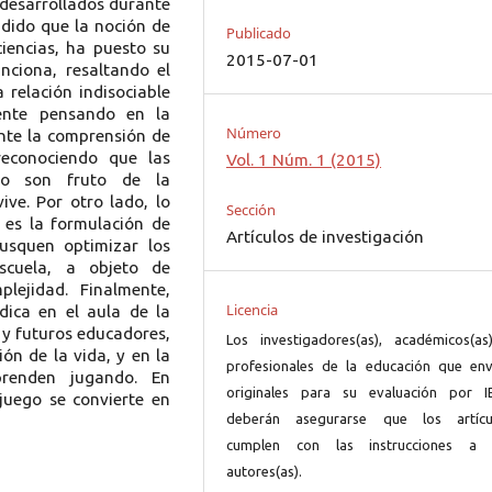
 desarrollados durante
endido que la noción de
Publicado
ciencias, ha puesto su
2015-07-01
nciona, resaltando el
relación indisociable
mente pensando en la
Número
ente la comprensión de
reconociendo que las
Vol. 1 Núm. 1 (2015)
eto son fruto de la
ive. Por otro lado, lo
Sección
 es la formulación de
Artículos de investigación
busquen optimizar los
scuela, a objeto de
plejidad. Finalmente,
Licencia
dica en el aula de la
s y futuros educadores,
Los investigadores(as), académicos(as
ón de la vida, y en la
profesionales de la educación que env
renden jugando. En
originales para su evaluación por I
 juego se convierte en
deberán asegurarse que los artícu
cumplen con las instrucciones a 
autores(as).