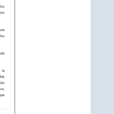
los
ons
one
los
ada
 la
ble
ión
os,
que