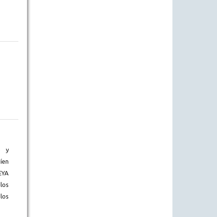
) y
íen
EYA
los
los