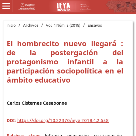
Inicio
/
Archivos
/
Vol. 4 Núm. 2 (2018)
/
Ensayos
El hombrecito nuevo llegará :
de la postergación del
protagonismo infantil a la
participación sociopolítica en el
ámbito educativo
Carlos Cisternas Casabonne
DOI:
https://doi.org/10.22370/ieya.2018.4.2.658
Palabras clave:
Infancia, educación, participación,