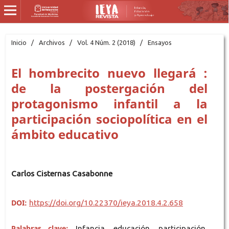
Inicio
/
Archivos
/
Vol. 4 Núm. 2 (2018)
/
Ensayos
El hombrecito nuevo llegará :
de la postergación del
protagonismo infantil a la
participación sociopolítica en el
ámbito educativo
Carlos Cisternas Casabonne
DOI:
https://doi.org/10.22370/ieya.2018.4.2.658
Palabras clave:
Infancia, educación, participación,