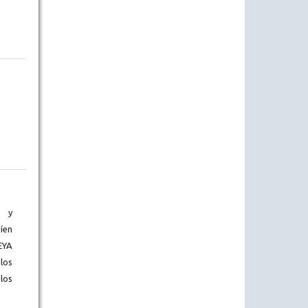
) y
íen
EYA
los
los