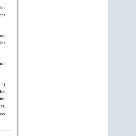
los
ons
one
los
ada
 la
ble
ión
os,
que