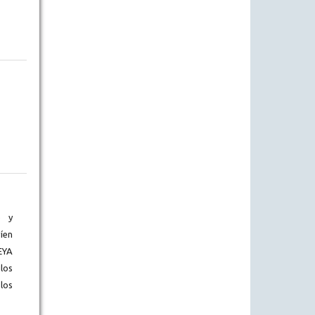
) y
íen
EYA
los
los