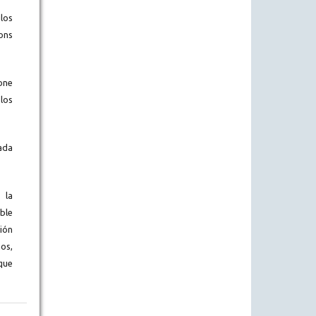
los
ons
one
los
ada
 la
ble
ión
os,
que