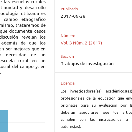
e las escuelas rurales
tinuidad y desarrollo
Publicado
odología utilizada es
2017-06-28
de campo etnográfico
simismo, trataremos de
a que documenta casos
Número
iscusión revelan los
l, además de que los
Vol. 3 Núm. 2 (2017)
en ser mejores que en
la necesidad de un
Sección
 escuela rural en un
Trabajos de investigación
social del campo y, en
.
Licencia
Los investigadores(as), académicos(as
profesionales de la educación que env
originales para su evaluación por I
deberán asegurarse que los artícu
cumplen con las instrucciones a 
autores(as).