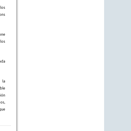
los
ons
one
los
ada
 la
ble
ión
os,
que