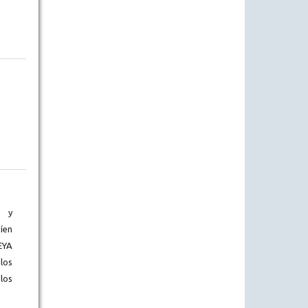
) y
íen
EYA
los
los