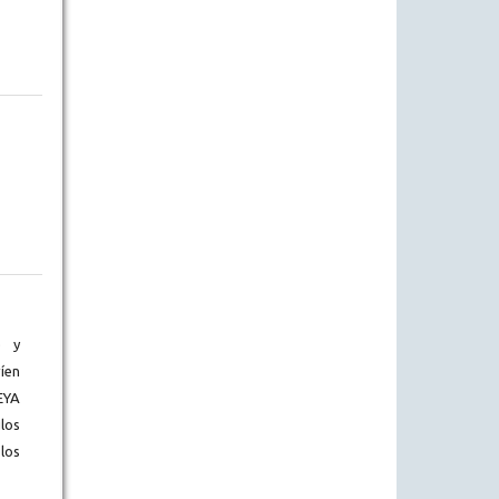
) y
íen
EYA
los
los