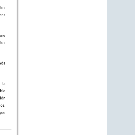
los
ons
one
los
ada
 la
ble
ión
os,
que