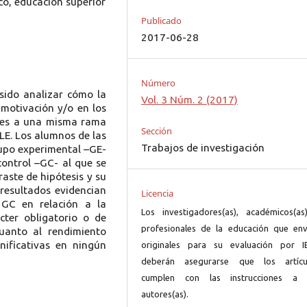
o, educación superior
Publicado
2017-06-28
Número
 sido analizar cómo la
Vol. 3 Núm. 2 (2017)
a motivación y/o en los
tes a una misma rama
Sección
ULE. Los alumnos de las
Trabajos de investigación
rupo experimental –GE-
ontrol –GC- al que se
raste de hipótesis y su
s resultados evidencian
Licencia
l GC en relación a la
Los investigadores(as), académicos(as
cter obligatorio o de
profesionales de la educación que env
uanto al rendimiento
nificativas en ningún
originales para su evaluación por I
deberán asegurarse que los artícu
cumplen con las instrucciones a 
autores(as).