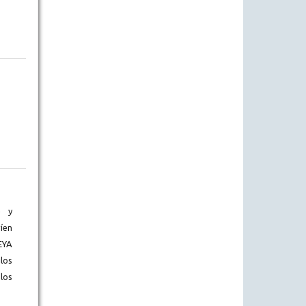
) y
íen
EYA
los
los