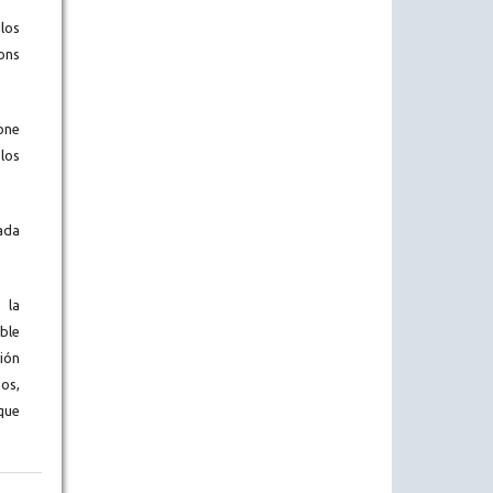
los
ons
one
los
ada
 la
ble
ión
os,
que