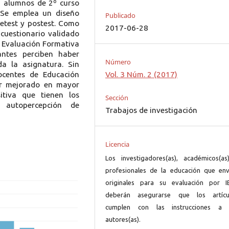
29 alumnos de 2º curso
 Se emplea un diseño
Publicado
retest y postest. Como
2017-06-28
 cuestionario validado
e Evaluación Formativa
ntes perciben haber
Número
a la asignatura. Sin
ocentes de Educación
Vol. 3 Núm. 2 (2017)
er mejorado en mayor
itiva que tienen los
Sección
 autopercepción de
Trabajos de investigación
Licencia
Los investigadores(as), académicos(as
profesionales de la educación que env
originales para su evaluación por I
deberán asegurarse que los artícu
cumplen con las instrucciones a 
autores(as).