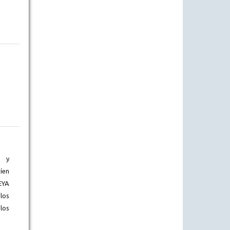
) y
íen
EYA
los
los