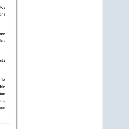
los
ons
one
los
ada
 la
ble
ión
os,
que