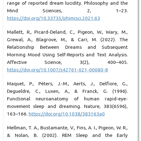
range of reported dream lucidity. Philosophy and the
Mind Sciences, 2, 1–23.
https://doi.org/10.33735/phimisci.2021.63
Mallett, R., Picard-Deland, C., Pigeon, W., Wary, M.,
Grewal, A., Blagrove, M., & Carr, M. (2022). The
Relationship Between Dreams and Subsequent
Morning Mood Using Self-Reports and Text Analysis.
Affective Science, 3(2), 400–405.
https://doi.org/10.1007/s42761-021-00080-8
Maquet, P., Péters, J.-M., Aerts, J., Delfiore, G.,
Degueldre, C., Luxen, A., & Franck, G. (1996).
Functional neuroanatomy of human rapid-eye-
movement sleep and dreaming. Nature, 383(6596),
163–166.
https://doi.org/10.1038/383163a0
Mellman, T. A., Bustamante, V., Fins, A. I., Pigeon, W. R.,
& Nolan, B. (2002). REM Sleep and the Early