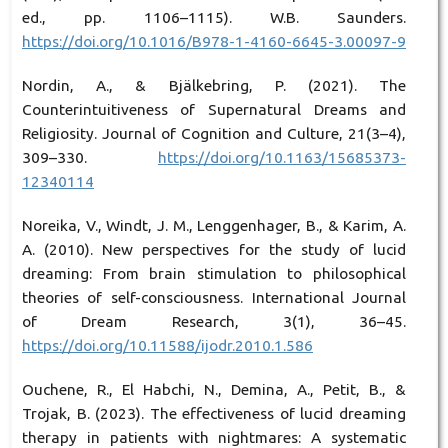
ed., pp. 1106–1115). W.B. Saunders.
https://doi.org/10.1016/B978-1-4160-6645-3.00097-9
Nordin, A., & Bjälkebring, P. (2021). The
Counterintuitiveness of Supernatural Dreams and
Religiosity. Journal of Cognition and Culture, 21(3–4),
309–330.
https://doi.org/10.1163/15685373-
12340114
Noreika, V., Windt, J. M., Lenggenhager, B., & Karim, A.
A. (2010). New perspectives for the study of lucid
dreaming: From brain stimulation to philosophical
theories of self-consciousness. International Journal
of Dream Research, 3(1), 36–45.
https://doi.org/10.11588/ijodr.2010.1.586
Ouchene, R., El Habchi, N., Demina, A., Petit, B., &
Trojak, B. (2023). The effectiveness of lucid dreaming
therapy in patients with nightmares: A systematic