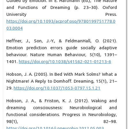
Guided by Emotion. In E. Hartmann (Ed.), The Nature
and Functions of Dreaming (p. 23–30). Oxford
University Press.
https://doi.org/10.1093/acprof:oso/9780199751778.0
03.0004
Heffner, J., Son, J.-Y., & FeldmanHall, O. (2021).
Emotion prediction errors guide socially adaptive
behaviour. Nature Human Behaviour, 5(10), 1391–
1401.
https://doi.org/10.1038/s41562-021-01213-6
Hobson, J. A. (2005). In Bed With Mark Solms? What a
Nightmare! A Reply to Domhoff. Dreaming, 15(1), 21–
29.
https://doi.org/10.1037/1053-0797.15.1.21
Hobson, J. A., & Friston, K. J. (2012). Waking and
dreaming consciousness: Neurobiological and
functional considerations. Progress in Neurobiology,
98(1), 82–98.
https://doi.org/10.1016/j.pneurobio.2012.05.003