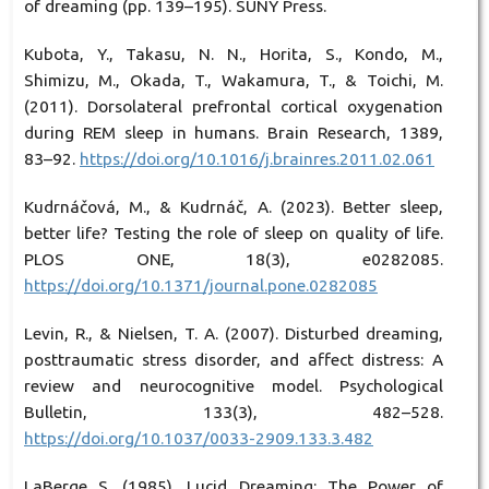
of dreaming (pp. 139–195). SUNY Press.
Kubota, Y., Takasu, N. N., Horita, S., Kondo, M.,
Shimizu, M., Okada, T., Wakamura, T., & Toichi, M.
(2011). Dorsolateral prefrontal cortical oxygenation
during REM sleep in humans. Brain Research, 1389,
83–92.
https://doi.org/10.1016/j.brainres.2011.02.061
Kudrnáčová, M., & Kudrnáč, A. (2023). Better sleep,
better life? Testing the role of sleep on quality of life.
PLOS ONE, 18(3), e0282085.
https://doi.org/10.1371/journal.pone.0282085
Levin, R., & Nielsen, T. A. (2007). Disturbed dreaming,
posttraumatic stress disorder, and affect distress: A
review and neurocognitive model. Psychological
Bulletin, 133(3), 482–528.
https://doi.org/10.1037/0033-2909.133.3.482
LaBerge S. (1985). Lucid Dreaming: The Power of