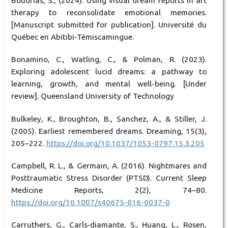
Boudrias, S., (2024). Using visual dream reports in art
therapy to reconsolidate emotional memories.
[Manuscript submitted for publication]. Université du
Québec en Abitibi-Témiscamingue.
Bonamino, C., Watling, C., & Polman, R. (2023).
Exploring adolescent lucid dreams: a pathway to
learning, growth, and mental well-being. [Under
review]. Queensland University of Technology
Bulkeley, K., Broughton, B., Sanchez, A., & Stiller, J.
(2005). Earliest remembered dreams. Dreaming, 15(3),
205–222.
https://doi.org/10.1037/1053-0797.15.3.205
Campbell, R. L., & Germain, A. (2016). Nightmares and
Posttraumatic Stress Disorder (PTSD). Current Sleep
Medicine Reports, 2(2), 74–80.
https://doi.org/10.1007/s40675-016-0037-0
Carruthers, G., Carls‐diamante, S., Huang, L., Rosen,