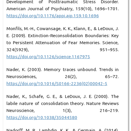
Development of Posttraumatic Stress Disorder.
American Journal of Psychiatry, 159(10), 1696–1701.
https://doi.org/10.1176/appi.ajp.159.10.1696
Monfils, M.-H., Cowansage, K. K., Klann, E., & LeDoux, J.
E. (2009). Extinction-Reconsolidation Boundaries: Key
to Persistent Attenuation of Fear Memories. Science,
324(5929), 951–955.
https://doi.org/10.1126/science.1167975
Nader, K. (2003). Memory traces unbound. Trends in
Neurosciences, 26(2), 65–72.
https://doi.org/10.1016/S0166-2236(02)00042-5
Nader, K., Schafe, G. E., & LeDoux, J. E. (2000). The
labile nature of consolidation theory. Nature Reviews
Neuroscience, 1(3), 216–219.
https://doi.org/10.1038/35044580
Nadorff, M. R., Lambdin, K. K., & Germain, A. (2014).