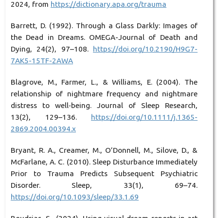
2024, from
https://dictionary.apa.org/trauma
Barrett, D. (1992). Through a Glass Darkly: Images of
the Dead in Dreams. OMEGA-Journal of Death and
Dying, 24(2), 97–108.
https://doi.org/10.2190/H9G7-
7AK5-15TF-2AWA
Blagrove, M., Farmer, L., & Williams, E. (2004). The
relationship of nightmare frequency and nightmare
distress to well‐being. Journal of Sleep Research,
13(2), 129–136.
https://doi.org/10.1111/j.1365-
2869.2004.00394.x
Bryant, R. A., Creamer, M., O’Donnell, M., Silove, D., &
McFarlane, A. C. (2010). Sleep Disturbance Immediately
Prior to Trauma Predicts Subsequent Psychiatric
Disorder. Sleep, 33(1), 69–74.
https://doi.org/10.1093/sleep/33.1.69