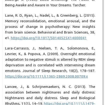
Being Awake and Aware in Your Dreams. Tarcher.
Lane, R. D., Ryan, L., Nadel, L., & Greenberg, L. (2015).
Memory reconsolidation, emotional arousal, and the
process of change in psychotherapy: New insights
from brain science. Behavioral and Brain Sciences, 38,
e1.
https://doi.org/10.1017/S0140525X14000041
Lara‐Carrasco, J., Nielsen, T. A., Solomonova, E.,
Levrier, K., & Popova, A. (2009). Overnight emotional
adaptation to negative stimuli is altered by REM sleep
deprivation and is correlated with intervening dream
emotions. Journal of Sleep Research, 18(2), 178–187.
https://doi.org/10.1111/j.1365-2869.2008.00709.x
Lancee, J., & Schrijnemaekers, N. C. (2013). The
association between nightmares and daily distress:
Nightmares and daily distress. Sleep and Biological
Rhythms, 11(1), 14–19.
https://doi.org/10.1111/j.1479-