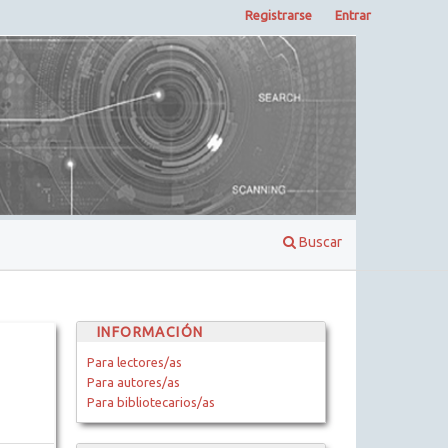
Registrarse
Entrar
Buscar
INFORMACIÓN
Para lectores/as
Para autores/as
Para bibliotecarios/as