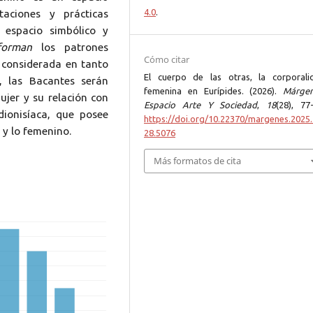
4.0
.
taciones y prácticas
 espacio simbólico y
rforman
los patrones
Cómo citar
 considerada en tanto
El cuerpo de las otras, la corporali
, las Bacantes serán
femenina en Eurípides. (2026).
Márgen
ujer y su relación con
Espacio Arte Y Sociedad
,
18
(28), 77
 dionisíaca, que posee
https://doi.org/10.22370/margenes.2025.
y lo femenino.
28.5076
Más formatos de cita