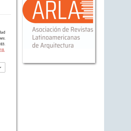
dad
es.
-83.
18.