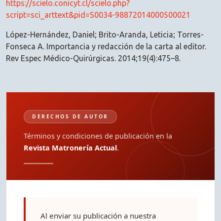
https://scielo.conicyt.cl/scielo.php?
script=sci_arttext&pid=S0034-98872014000500021
López-Hernández, Daniel; Brito-Aranda, Leticia; Torres-
Fonseca A. Importancia y redacción de la carta al editor.
Rev Espec Médico-Quirúrgicas. 2014;19(4):475–8.
DERECHOS DE AUTOR
Términos y condiciones de publicación en la
Revista Matronería Actual
.
Al enviar su publicación a nuestra