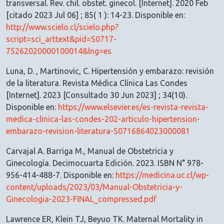
transversal. Rev. chil. obstet. ginecol. [Internet]. 2020 Feb
[citado 2023 Jul 06] ; 85( 1 ): 14-23. Disponible en:
http://www.scielo.cl/scielo.php?
script=sci_arttext&pid=S0717-
75262020000100014&lng=es
Luna, D. , Martinovic, C. Hipertensión y embarazo: revisión
de la literatura. Revista Médica Clínica Las Condes
[Internet]. 2023 [Consultado 30 Jun 2023] ; 34(10).
Disponible en:
https://www.elsevier.es/es-revista-revista-
medica-clinica-las-condes-202-articulo-hipertension-
embarazo-revision-literatura-S0716864023000081
Carvajal A. Barriga M., Manual de Obstetricia y
Ginecología. Decimocuarta Edición. 2023. ISBN N° 978-
956-414-488-7. Disponible en:
https://medicina.uc.cl/wp-
content/uploads/2023/03/Manual-Obstetricia-y-
Ginecologia-2023-FINAL_compressed.pdf
Lawrence ER, Klein TJ, Beyuo TK. Maternal Mortality in