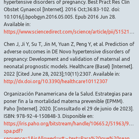
hypertensive disorders of pregnancy. Best Pract Res Clin
Obstet Gynaecol [Internet]. 2016 Oct;36:83-102. doi:
10.1016/j.bpobgyn.2016.05.005. Epub 2016 Jun 28.
Available in:
https://www.sciencedirect.com/science/article/pii/S1521693416300311
Chen J, Ji Y, Su T, Jin M, Yuan Z, Peng Y, et al. Prediction of
adverse outcomes in DE Novo hypertensive disorders of
pregnancy: Development and validation of maternal and
neonatal prognostic models. Healthcare (Basel) [Internet].
2022 [Cited June 28, 2023];10(11):2307. Available in:
http://dx.doi.org/10.3390/healthcare10112307
Organización Panamericana de la Salud. Estrategias para
poner fin a la mortalidad materna prevenible (EPMM).
Paho [Internet]. 2020. [Consultado el 29 de junio de 2023].
ISBN: 978-92-4-150848-3. Disponible en:
https://iris.paho.org/bitstream/handle/10665.2/51963/978
spa.pdf?
sequence=1&isAllowed=y#:~:text=Para%20que%20sean%20eficaces%2C%20los,transici%C3%B3n%20obst%C3%A9trica%E2%80%9D%20(3)