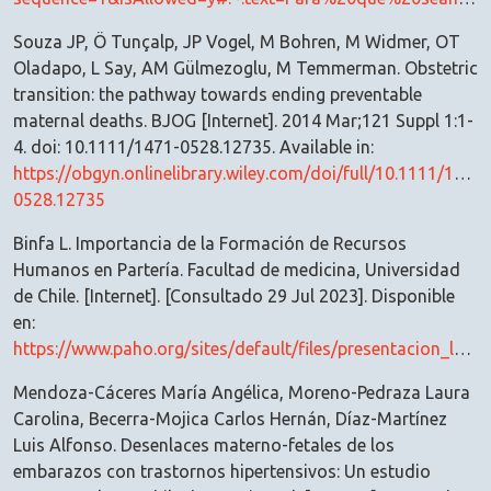
Souza JP, Ö Tunçalp, JP Vogel, M Bohren, M Widmer, OT
Oladapo, L Say, AM Gülmezoglu, M Temmerman. Obstetric
transition: the pathway towards ending preventable
maternal deaths. BJOG [Internet]. 2014 Mar;121 Suppl 1:1-
4. doi: 10.1111/1471-0528.12735. Available in:
https://obgyn.onlinelibrary.wiley.com/doi/full/10.1111/1471-
0528.12735
Binfa L. Importancia de la Formación de Recursos
Humanos en Partería. Facultad de medicina, Universidad
de Chile. [Internet]. [Consultado 29 Jul 2023]. Disponible
en:
https://www.paho.org/sites/default/files/presentacion_lorena_binfa_0.pdf
Mendoza-Cáceres María Angélica, Moreno-Pedraza Laura
Carolina, Becerra-Mojica Carlos Hernán, Díaz-Martínez
Luis Alfonso. Desenlaces materno-fetales de los
embarazos con trastornos hipertensivos: Un estudio