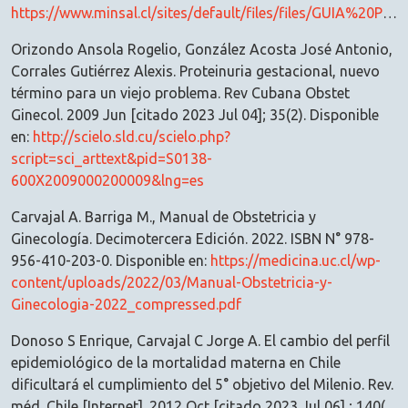
https://www.minsal.cl/sites/default/files/files/GUIA%20PERINATAL_2015_%20PARA%20PUBLICAR.pdf
Orizondo Ansola Rogelio, González Acosta José Antonio,
Corrales Gutiérrez Alexis. Proteinuria gestacional, nuevo
término para un viejo problema. Rev Cubana Obstet
Ginecol. 2009 Jun [citado 2023 Jul 04]; 35(2). Disponible
en:
http://scielo.sld.cu/scielo.php?
script=sci_arttext&pid=S0138-
600X2009000200009&lng=es
Carvajal A. Barriga M., Manual de Obstetricia y
Ginecología. Decimotercera Edición. 2022. ISBN N° 978-
956-410-203-0. Disponible en:
https://medicina.uc.cl/wp-
content/uploads/2022/03/Manual-Obstetricia-y-
Ginecologia-2022_compressed.pdf
Donoso S Enrique, Carvajal C Jorge A. El cambio del perfil
epidemiológico de la mortalidad materna en Chile
dificultará el cumplimiento del 5° objetivo del Milenio. Rev.
méd. Chile [Internet]. 2012 Oct [citado 2023 Jul 06] ; 140(