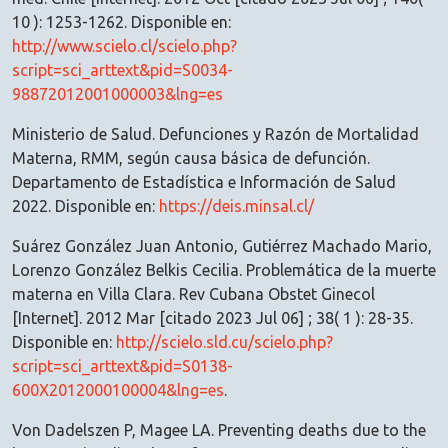
10 ): 1253-1262. Disponible en:
http://www.scielo.cl/scielo.php?
script=sci_arttext&pid=S0034-
98872012001000003&lng=es
Ministerio de Salud. Defunciones y Razón de Mortalidad
Materna, RMM, según causa básica de defunción.
Departamento de Estadística e Información de Salud
2022. Disponible en:
https://deis.minsal.cl/
Suárez González Juan Antonio, Gutiérrez Machado Mario,
Lorenzo González Belkis Cecilia. Problemática de la muerte
materna en Villa Clara. Rev Cubana Obstet Ginecol
[Internet]. 2012 Mar [citado 2023 Jul 06] ; 38( 1 ): 28-35.
Disponible en:
http://scielo.sld.cu/scielo.php?
script=sci_arttext&pid=S0138-
600X2012000100004&lng=es
.
Von Dadelszen P, Magee LA. Preventing deaths due to the