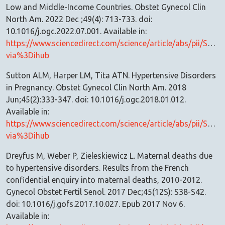
Low and Middle-Income Countries. Obstet Gynecol Clin
North Am. 2022 Dec ;49(4): 713-733. doi:
10.1016/j.ogc.2022.07.001. Available in:
https://www.sciencedirect.com/science/article/abs/pii/S0
via%3Dihub
Sutton ALM, Harper LM, Tita ATN. Hypertensive Disorders
in Pregnancy. Obstet Gynecol Clin North Am. 2018
Jun;45(2):333-347. doi: 10.1016/j.ogc.2018.01.012.
Available in:
https://www.sciencedirect.com/science/article/abs/pii/S0
via%3Dihub
Dreyfus M, Weber P, Zieleskiewicz L. Maternal deaths due
to hypertensive disorders. Results from the French
confidential enquiry into maternal deaths, 2010-2012.
Gynecol Obstet Fertil Senol. 2017 Dec;45(12S): S38-S42.
doi: 10.1016/j.gofs.2017.10.027. Epub 2017 Nov 6.
Available in: