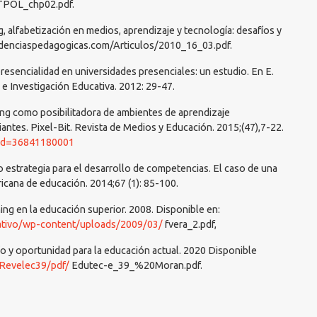
TPOL_chp02.pdf.
g, alfabetización en medios, aprendizaje y tecnología: desafíos y
ndenciaspedagogicas.com/Articulos/2010_16_03.pdf.
presencialidad en universidades presenciales: un estudio. En E.
 e Investigación Educativa. 2012: 29-47.
rning como posibilitadora de ambientes de aprendizaje
iantes. Pixel-Bit. Revista de Medios y Educación. 2015;(47),7-22.
a?id=36841180001
 estrategia para el desarrollo de competencias. El caso de una
ricana de educación. 2014;67 (1): 85-100.
ing en la educación superior. 2008. Disponible en:
ativo/wp-content/uploads/2009/03/
fvera_2.pdf,
o y oportunidad para la educación actual. 2020 Disponible
/Revelec39/pdf/
Edutec-e_39_%20Moran.pdf.