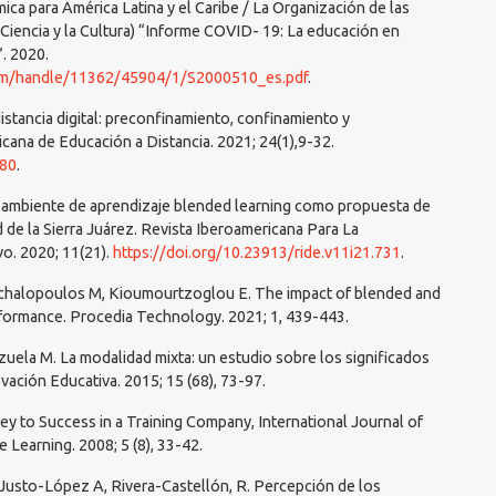
para América Latina y el Caribe / La Organización de las
 Ciencia y la Cultura) “Informe COVID- 19: La educación en
. 2020.
ream/handle/11362/45904/1/S2000510_es.pdf
.
istancia digital: preconfinamiento, confinamiento y
ana de Educación a Distancia. 2021; 24(1),9-32.
080
.
 ambiente de aprendizaje blended learning como propuesta de
 de la Sierra Juárez. Revista Iberoamericana Para La
vo. 2020; 11(21).
https://doi.org/10.23913/ride.v11i21.731
.
 Michalopoulos M, Kioumourtzoglou E. The impact of blended and
performance. Procedia Technology. 2021; 1, 439-443.
enzuela M. La modalidad mixta: un estudio sobre los significados
ovación Educativa. 2015; 15 (68), 73-97.
y to Success in a Training Company, International Journal of
 Learning. 2008; 5 (8), 33-42.
 Justo-López A, Rivera-Castellón, R. Percepción de los