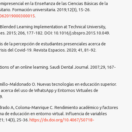
mipresencial en la Enseñanza de las Ciencias Básicas de la
itario. Formación universitaria. 2019;12(3), 15-26.
50062019000300015
.
Blended Learning Implementation at Technical University,
es. 2015; 206, 177-182. DOI: 10.1016/j.sbspro.2015.10.049.
is de la percepción de estudiantes presenciales acerca de
risis del Covid-19. Revista Espacios. 2020; 41, 81-92.
tions of an online learning. Saudi Dental Journal. 2007;29, 167-
emillo-Maldonado O. Nuevas tecnologías en educación superior.
 acerca del uso de WhatsApp y Entornos Virtuales de
9.
rado A, Coloma-Manrique C. Rendimiento académico y factores
a de educación en entorno virtual. Influencia de variables
1; 14(3), 25-36.
https://dx.doi.org/10.4067/S0718-