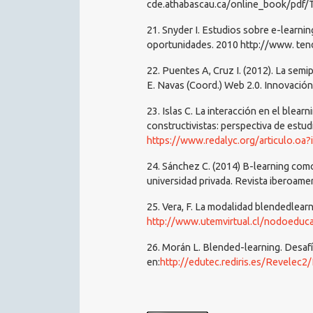
cde.athabascau.ca/online_book/pdf/
21. Snyder I. Estudios sobre e-learnin
oportunidades. 2010 http://www. te
22. Puentes A, Cruz I. (2012). La semi
E. Navas (Coord.) Web 2.0. Innovación
23. Islas C. La interacción en el blea
constructivistas: perspectiva de estud
https://www.redalyc.org/articulo.o
24. Sánchez C. (2014) B-learning como
universidad privada. Revista iberoame
25. Vera, F. La modalidad blendedlearn
http://www.utemvirtual.cl/nodoeduc
26. Morán L. Blended-learning. Desafí
en:
http://edutec.rediris.es/Revelec2