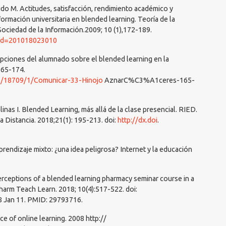
do M. Actitudes, satisfacción, rendimiento académico y
rmación universitaria en blended learning. Teoría de la
Sociedad de la Información.2009; 10 (1),172-189.
a?id=201018023010
cepciones del alumnado sobre el blended learning en la
165-174.
81/18709/1/Comunicar-33-Hinojo
AznarC%C3%A1ceres-165-
linas I. Blended Learning, más allá de la clase presencial. RIED.
 Distancia. 2018;21(1): 195-213. doi:
http://dx.doi
.
rendizaje mixto: ¿una idea peligrosa? Internet y la educación
perceptions of a blended learning pharmacy seminar course in a
harm Teach Learn. 2018; 10(4):517-522. doi:
8 Jan 11. PMID: 29793716.
e of online learning. 2008 http://