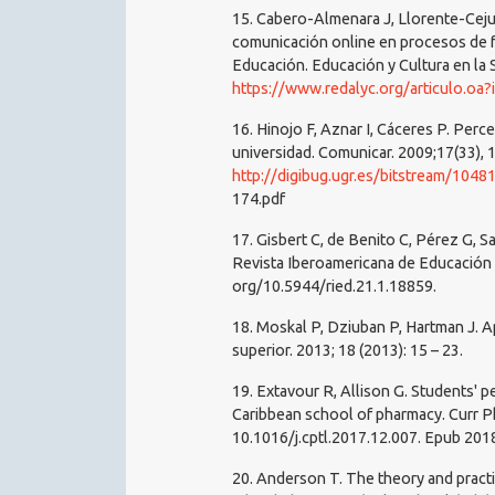
15. Cabero-Almenara J, Llorente-Ceju
comunicación online en procesos de fo
Educación. Educación y Cultura en la 
https://www.redalyc.org/articulo.o
16. Hinojo F, Aznar I, Cáceres P. Per
universidad. Comunicar. 2009;17(33), 
http://digibug.ugr.es/bitstream/104
174.pdf
17. Gisbert C, de Benito C, Pérez G, Sa
Revista Iberoamericana de Educación a
org/10.5944/ried.21.1.18859.
18. Moskal P, Dziuban P, Hartman J. Ap
superior. 2013; 18 (2013): 15 – 23.
19. Extavour R, Allison G. Students' 
Caribbean school of pharmacy. Curr P
10.1016/j.cptl.2017.12.007. Epub 201
20. Anderson T. The theory and practic