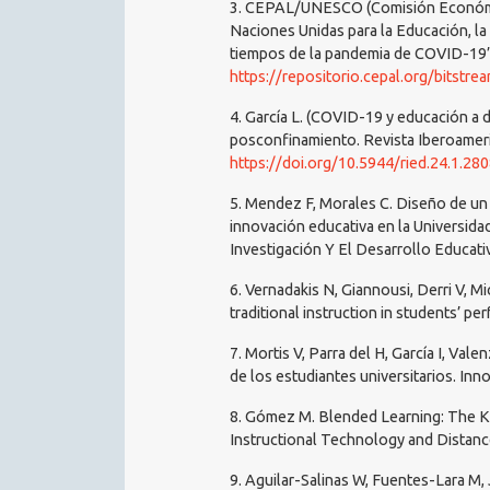
3. CEPAL/UNESCO (Comisión Económica 
Naciones Unidas para la Educación, la
tiempos de la pandemia de COVID-19”
https://repositorio.cepal.org/bitst
4. García L. (COVID-19 y educación a d
posconfinamiento. Revista Iberoameric
https://doi.org/10.5944/ried.24.1.28
5. Mendez F, Morales C. Diseño de un
innovación educativa en la Universidad
Investigación Y El Desarrollo Educati
6. Vernadakis N, Giannousi, Derri V,
traditional instruction in students’ 
7. Mortis V, Parra del H, García I, Val
de los estudiantes universitarios. Inn
8. Gómez M. Blended Learning: The Ke
Instructional Technology and Distance
9. Aguilar-Salinas W, Fuentes-Lara M,