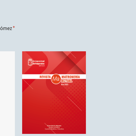
+
Gómez