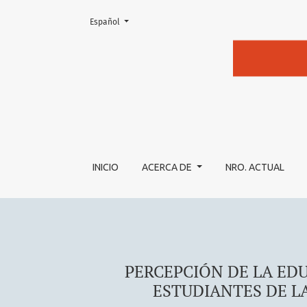
Cambiar el idioma. El actual es:
Español
PERCEPCIÓN DE LA EDUCACIÓN EN MODALID
INICIO
ACERCA DE
NRO. ACTUAL
PERCEPCIÓN DE LA ED
ESTUDIANTES DE L