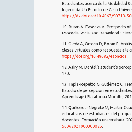
Estudiantes acerca de la Modalidad Se
Ingeniería. Un Estudio de Caso Univers
https://dx.doi.org/10.4067/S0718-
10. Buran A. Evseeva A. Prospects of 
Procedia Social and Behavioral Scienc
11. Ojeda A, Ortega D, Boom E. Anális
clases virtuales como respuesta a la c
https://doi.org/10.48082/espacios
.
12. Asiry M. Dental’s student’s percep
170.
13. Tapia-Repetto G, Gutiérrez C, Tr
Estudio de percepción en estudiantes
Aprendizaje (Plataforma Moodle).201
14. Quiñones-Negrete M, Martin-Cuad
educativos de estudiantes del program
docentes. Formación universitaria. 202
50062021000300025
.