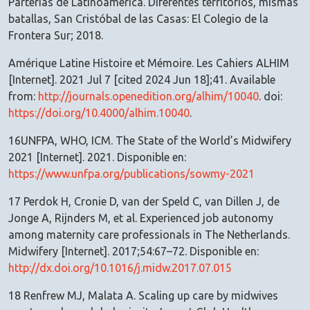
Parterías de Latinoamérica. Diferentes territorios, mismas
batallas, San Cristóbal de las Casas: El Colegio de la
Frontera Sur; 2018.
Amérique Latine Histoire et Mémoire. Les Cahiers ALHIM
[Internet]. 2021 Jul 7 [cited 2024 Jun 18];41. Available
from:
http://journals.openedition.org/alhim/10040
. doi:
https://doi.org/10.4000/alhim.10040
.
16UNFPA, WHO, ICM. The State of the World’s Midwifery
2021 [Internet]. 2021. Disponible en:
https://www.unfpa.org/publications/sowmy-2021
17 Perdok H, Cronie D, van der Speld C, van Dillen J, de
Jonge A, Rijnders M, et al. Experienced job autonomy
among maternity care professionals in The Netherlands.
Midwifery [Internet]. 2017;54:67–72. Disponible en:
http://dx.doi.org/10.1016/j.midw.2017.07.015
18 Renfrew MJ, Malata A. Scaling up care by midwives