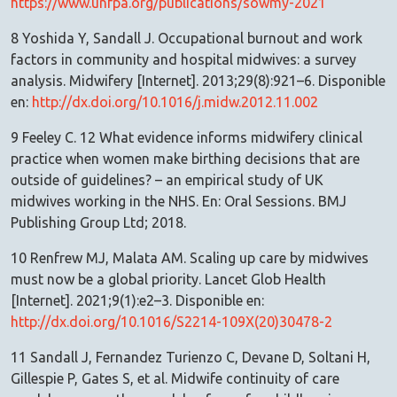
https://www.unfpa.org/publications/sowmy-2021
8 Yoshida Y, Sandall J. Occupational burnout and work
factors in community and hospital midwives: a survey
analysis. Midwifery [Internet]. 2013;29(8):921–6. Disponible
en:
http://dx.doi.org/10.1016/j.midw.2012.11.002
9 Feeley C. 12 What evidence informs midwifery clinical
practice when women make birthing decisions that are
outside of guidelines? – an empirical study of UK
midwives working in the NHS. En: Oral Sessions. BMJ
Publishing Group Ltd; 2018.
10 Renfrew MJ, Malata AM. Scaling up care by midwives
must now be a global priority. Lancet Glob Health
[Internet]. 2021;9(1):e2–3. Disponible en:
http://dx.doi.org/10.1016/S2214-109X(20)30478-2
11 Sandall J, Fernandez Turienzo C, Devane D, Soltani H,
Gillespie P, Gates S, et al. Midwife continuity of care