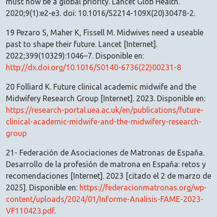
must now be a global priority. Lancet Glob Health.
2020;9(1):e2-e3. doi: 10.1016/S2214-109X(20)30478-2.
19 Pezaro S, Maher K, Fissell M. Midwives need a useable
past to shape their future. Lancet [Internet].
2022;399(10329):1046–7. Disponible en:
http://dx.doi.org/10.1016/S0140-6736(22)00231-8
20 Folliard K. Future clinical academic midwife and the
Midwifery Research Group [Internet]. 2023. Disponible en:
https://research-portal.uea.ac.uk/en/publications/future-
clinical-academic-midwife-and-the-midwifery-research-
group
21- Federación de Asociaciones de Matronas de España.
Desarrollo de la profesión de matrona en España: retos y
recomendaciones [Internet]. 2023 [citado el 2 de marzo de
2025]. Disponible en:
https://federacionmatronas.org/wp-
content/uploads/2024/01/Informe-Analisis-FAME-2023-
VF110423.pdf
.