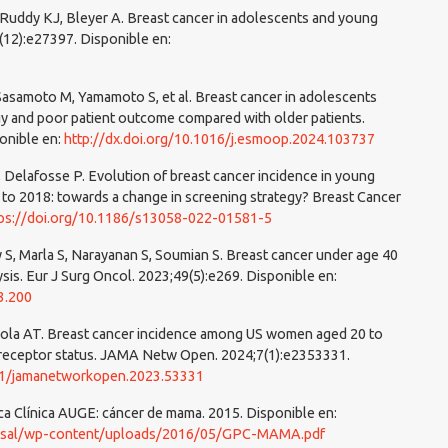
 Ruddy KJ, Bleyer A. Breast cancer in adolescents and young
(12):e27397. Disponible en:
Sasamoto M, Yamamoto S, et al. Breast cancer in adolescents
gy and poor patient outcome compared with older patients.
onible en:
http://dx.doi.org/10.1016/j.esmoop.2024.103737
, Delafosse P. Evolution of breast cancer incidence in young
 to 2018: towards a change in screening strategy? Breast Cancer
ps://doi.org/10.1186/s13058-022-01581-5
S, Marla S, Narayanan S, Soumian S. Breast cancer under age 40
ysis. Eur J Surg Oncol. 2023;49(5):e269. Disponible en:
3.200
oriola AT. Breast cancer incidence among US women aged 20 to
 receptor status. JAMA Netw Open. 2024;7(1):e2353331.
001/jamanetworkopen.2023.53331
ica Clínica AUGE: cáncer de mama. 2015. Disponible en:
_minsal/wp-content/uploads/2016/05/GPC-MAMA.pdf