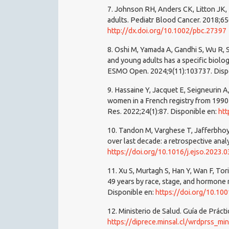
7. Johnson RH, Anders CK, Litton JK,
adults. Pediatr Blood Cancer. 2018;65
http://dx.doi.org/10.1002/pbc.27397
8. Oshi M, Yamada A, Gandhi S, Wu R, 
and young adults has a specific biolo
ESMO Open. 2024;9(11):103737. Disp
9. Hassaine Y, Jacquet E, Seigneurin A
women in a French registry from 1990
Res. 2022;24(1):87. Disponible en:
htt
10. Tandon M, Varghese T, Jafferbhoy 
over last decade: a retrospective anal
https://doi.org/10.1016/j.ejso.2023.0
11. Xu S, Murtagh S, Han Y, Wan F, T
49 years by race, stage, and hormone
Disponible en:
https://doi.org/10.1
12. Ministerio de Salud. Guía de Práct
https://diprece.minsal.cl/wrdprss