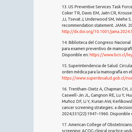
13. US Preventive Services Task Forc
Coker TR, Davis EM, Jaén CR, Krouse
JJ, Tsevat J, Underwood SM, Wiehe S.
recommendation statement. JAMA. 20
http://dx.doi.org/10.1001/jama.2024
14. Biblioteca del Congreso Nacional 
para examen preventivo de mamografía
Disponible en:
https://www.bcn.cl/l
15. Superintendencia de Salud. Circula
orden médica para la mamografía en e
https://www.superdesalud.gob.cl/norm
16. Trentham-Dietz A, Chapman CH, 
Caswell-Jin JL, Gangnon RE, Lu Y, Huan
Muñoz DF, Li Y, Kurian AW, Kerlikowsk
cancer screening strategies: a decisi
2024;331(22):1947–1960. Disponible 
17. American College of Obstetricians
screening: ACOG clinical practice upd