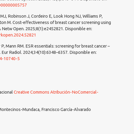
0000000005757
 MJ, Robinson J, Cordeiro E, Look Hong NJ, Williams P,
on M. Cost-effectiveness of breast cancer screening using
 Netw Open. 2025;8(1):e2452821. Disponible en:
orkopen.2024.52821
 P, Mann RM. ESR essentials: screening for breast cancer –
Eur Radiol. 2024;34(10):6348–6357. Disponible en:
24-10740-5
nacional
Creative Commons Atribución-NoComercial-
Montecinos-Mundaca, Francisco García-Alvarado