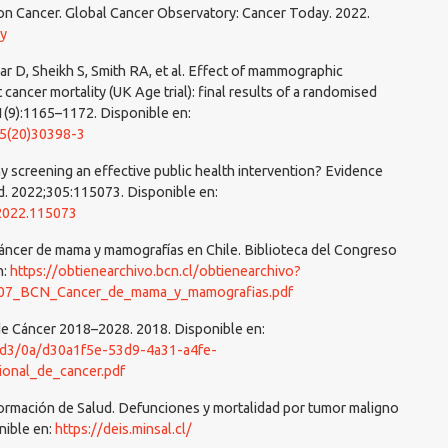
 on Cancer. Global Cancer Observatory: Cancer Today. 2022.
ay
ar D, Sheikh S, Smith RA, et al. Effect of mammographic
cancer mortality (UK Age trial): final results of a randomised
21(9):1165–1172. Disponible en:
45(20)30398-3
y screening an effective public health intervention? Evidence
d. 2022;305:115073. Disponible en:
.2022.115073
áncer de mama y mamografías en Chile. Biblioteca del Congreso
n:
https://obtienearchivo.bcn.cl/obtienearchivo?
307_BCN_Cancer_de_mama_y_mamografias.pdf
 de Cáncer 2018–2028. 2018. Disponible en:
lic/d3/0a/d30a1f5e-53d9-4a31-a4fe-
onal_de_cancer.pdf
formación de Salud. Defunciones y mortalidad por tumor maligno
nible en:
https://deis.minsal.cl/