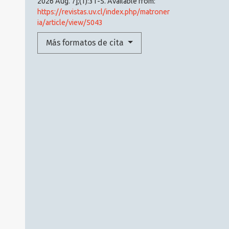
2026 Aug. 7];(1):31-5. Available from:
https://revistas.uv.cl/index.php/matroner
ia/article/view/5043
Más formatos de cita