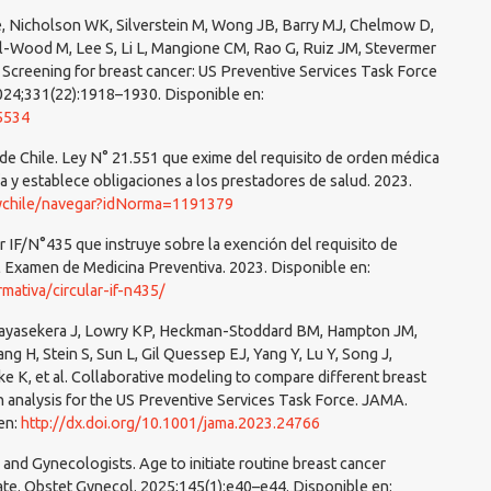
e, Nicholson WK, Silverstein M, Wong JB, Barry MJ, Chelmow D,
l-Wood M, Lee S, Li L, Mangione CM, Rao G, Ruiz JM, Stevermer
 Screening for breast cancer: US Preventive Services Task Force
24;331(22):1918–1930. Disponible en:
.5534
de Chile. Ley N° 21.551 que exime del requisito de orden médica
 y establece obligaciones a los prestadores de salud. 2023.
eychile/navegar?idNorma=1191379
r IF/N°435 que instruye sobre la exención del requisito de
l Examen de Medicina Preventiva. 2023. Disponible en:
ativa/circular-if-n435/
Jayasekera J, Lowry KP, Heckman-Stoddard BM, Hampton JM,
g H, Stein S, Sun L, Gil Quessep EJ, Yang Y, Lu Y, Song J,
e K, et al. Collaborative modeling to compare different breast
on analysis for the US Preventive Services Task Force. JAMA.
en:
http://dx.doi.org/10.1001/jama.2023.24766
 and Gynecologists. Age to initiate routine breast cancer
ate. Obstet Gynecol. 2025;145(1):e40–e44. Disponible en: