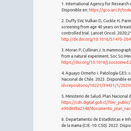
1. International Agency for Research
Disponible en:
https://gco.iarc.fr/tod
2. Duffy SW, Vulkan D, Cuckle H, Parm
screening from age 40 years on breast 
controlled trial. Lancet Oncol. 2020;
http://dx.doi.org/10.1016/S1470-20
3. Moran P, Cullinan J. Is mammograph
from a natural experiment. Soc Sci Me
https://doi.org/10.1016/j.socscimed
4. Aguayo Ormeño I. Patología GES: c
Nacional de Chile. 2023. Disponible e
id=repositorio/10221/34431/1/202
5. Ministerio de Salud. Plan Nacional
https://cdn.digital.gob.cl/filer_pub
e90d8d9a2348/documento_plan_naci
6. Departamento de Estadísticas e In
de la mama (CIE-10: C50). 2022. Dispo