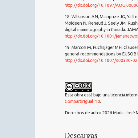
http://dx.doi.org/10.1097/AOG.000
18. Wilkinson AN, Mainprize JG, Yaffe
Moideen N, Renaud J, Seely JM, Rusht
digital mammography in Canada. JAMA
http://dx.doi.org/10.1001/jamanetw
19. Marcon M, Fuchsjäger MH, Clauser
general recommendations by EUSOBI. 
http://dx.doi.org/10.1007/s00330-0
Esta obra está bajo una licencia inter
CompartirIgual 4.0
.
Derechos de autor 2026 María-José 
Descargas