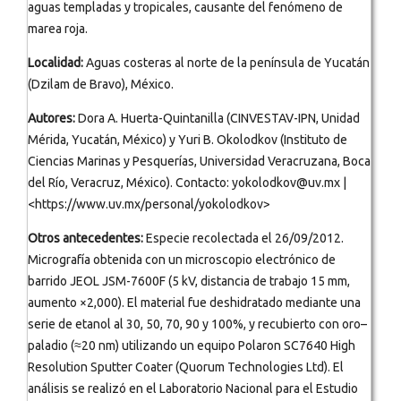
aguas templadas y tropicales, causante del fenómeno de
marea roja.
Localidad:
Aguas costeras al norte de la península de Yucatán
(Dzilam de Bravo), México.
Autores:
Dora A. Huerta-Quintanilla (CINVESTAV-IPN, Unidad
Mérida, Yucatán, México) y Yuri B. Okolodkov (Instituto de
Ciencias Marinas y Pesquerías, Universidad Veracruzana, Boca
del Río, Veracruz, México). Contacto: yokolodkov@uv.mx |
<https://www.uv.mx/personal/yokolodkov>
Otros antecedentes:
Especie recolectada el 26/09/2012.
Micrografía obtenida con un microscopio electrónico de
barrido JEOL JSM-7600F (5 kV, distancia de trabajo 15 mm,
aumento ×2,000). El material fue deshidratado mediante una
serie de etanol al 30, 50, 70, 90 y 100%, y recubierto con oro–
paladio (≈20 nm) utilizando un equipo Polaron SC7640 High
Resolution Sputter Coater (Quorum Technologies Ltd). El
análisis se realizó en el Laboratorio Nacional para el Estudio