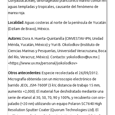
Gonyaulacaceae), dinoflagelado planctónico marino común en
aguas templadas y tropicales, causante del fenómeno de
marea roja.
Localidad:
Aguas costeras al norte de la península de Yucatán
(Dzilam de Bravo), México.
Autores:
Dora A. Huerta-Quintanilla (CINVESTAV-IPN, Unidad
Mérida, Yucatán, México) y Yuri B. Okolodkov (Instituto de
Ciencias Marinas y Pesquerías, Universidad Veracruzana, Boca
del Río, Veracruz, México). Contacto: yokolodkov@uv.mx |
<https://www.uv.mx/personal/yokolodkov>
Otros antecedentes:
Especie recolectada el 26/09/2012.
Micrografía obtenida con un microscopio electrónico de
barrido JEOL JSM-7600F (5 kV, distancia de trabajo 15 mm,
aumento ×2,000). El material fue deshidratado mediante una
serie de etanol al 30, 50, 70, 90 y 100%, y recubierto con oro–
paladio (≈20 nm) utilizando un equipo Polaron SC7640 High
Resolution Sputter Coater (Quorum Technologies Ltd). El