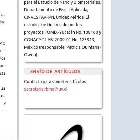
para el Estudio de Nano y Biomateriales,
Departamento de Física Aplicada,
cia
CINVESTAV-IPN, Unidad Mérida. El
ón-
estudio fue financiado por los
proyectos FOMIX-Yucatán No. 108160 y
CONACYT LAB-2009-01 No. 123913,
BMO
México (responsable: Patricia Quintana-
a la
Owen).
los
ara
ENVÍO DE ARTÍCULOS
ista
Contacto para someter artículos:
blas
secretaria.rbmo@uv.cl
 de
s y
 la