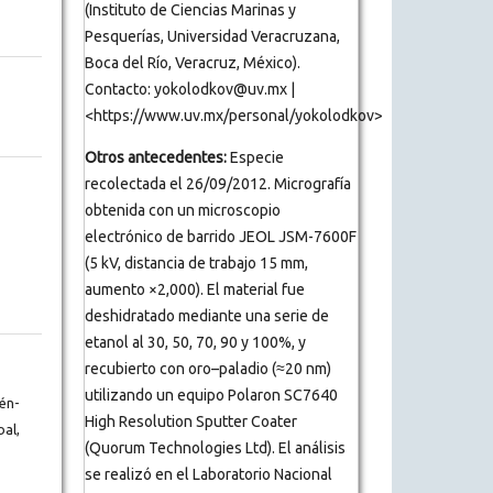
(Instituto de Ciencias Marinas y
Pesquerías, Universidad Veracruzana,
Boca del Río, Veracruz, México).
Contacto: yokolodkov@uv.mx |
<https://www.uv.mx/personal/yokolodkov>
Otros antecedentes:
Especie
recolectada el 26/09/2012. Micrografía
obtenida con un microscopio
electrónico de barrido JEOL JSM-7600F
(5 kV, distancia de trabajo 15 mm,
aumento ×2,000). El material fue
deshidratado mediante una serie de
etanol al 30, 50, 70, 90 y 100%, y
recubierto con oro–paladio (≈20 nm)
utilizando un equipo Polaron SC7640
én-
High Resolution Sputter Coater
al,
(Quorum Technologies Ltd). El análisis
se realizó en el Laboratorio Nacional