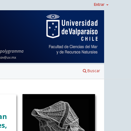
Entrar
Buscar
an
s,