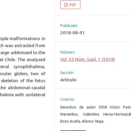
PDF
Publicado
2018-08-01
ltiple malformations in
ch was extracted from
Número
paign addressed to the
Vol. 53 Núm. Supl. 1 (2018)
al Chile. The analyzed
eral synophthalmia,
Sección
ocular globes, two of
Artículo
l skeleton of the fetus
 the abdominal-caudal
thalmia with unilateral
Licencia
Derechos de autor 2018 Víctor Past
Marambio, Valentina Hevia-Hormazáb
Enzo Acuña, Alonso Vega