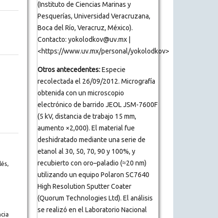
(Instituto de Ciencias Marinas y
Pesquerías, Universidad Veracruzana,
Boca del Río, Veracruz, México).
Contacto: yokolodkov@uv.mx |
<https://www.uv.mx/personal/yokolodkov>
Otros antecedentes:
Especie
recolectada el 26/09/2012. Micrografía
obtenida con un microscopio
electrónico de barrido JEOL JSM-7600F
(5 kV, distancia de trabajo 15 mm,
aumento ×2,000). El material fue
deshidratado mediante una serie de
etanol al 30, 50, 70, 90 y 100%, y
recubierto con oro–paladio (≈20 nm)
és,
utilizando un equipo Polaron SC7640
High Resolution Sputter Coater
(Quorum Technologies Ltd). El análisis
se realizó en el Laboratorio Nacional
cia