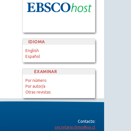
IDIOMA
English
Español
EXAMINAR
Por número
Por autor/a
Otras revistas
Contacto:
secretaria.rbmo@uv.cl