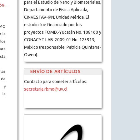
para el Estudio de Nano y Biomateriales,
ón-
Departamento de Física Aplicada,
CINVESTAV-IPN, Unidad Mérida. El
estudio fue financiado por los
BMO
proyectos FOMIX-Yucatán No. 108160 y
a la
CONACYT LAB-2009-01 No. 123913,
los
México (responsable: Patricia Quintana-
ara
Owen).
ista
ENVÍO DE ARTÍCULOS
blas
 de
Contacto para someter artículos:
s y
secretaria.rbmo@uv.cl
 la