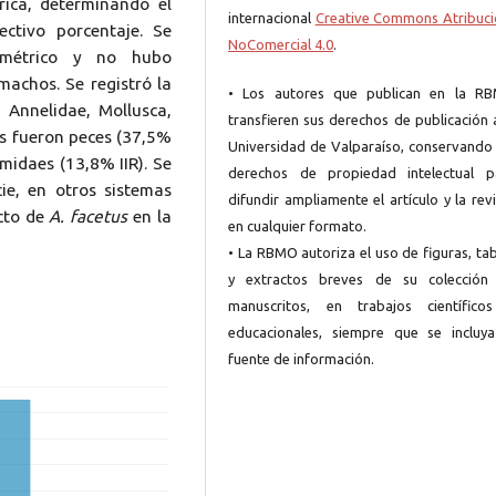
rica, determinando el
internacional
Creative Commons Atribuci
ectivo porcentaje. Se
NoComercial 4.0
.
ométrico y no hubo
achos. Se registró la
• Los autores que publican en la R
 Annelidae, Mollusca,
transfieren sus derechos de publicación 
es fueron peces (37,5%
Universidad de Valparaíso, conservando 
midaes (13,8% IIR). Se
derechos de propiedad intelectual p
ie, en otros sistemas
difundir ampliamente el artículo y la rev
acto de
A. facetus
en la
en cualquier formato.
• La RBMO autoriza el uso de figuras, ta
y extractos breves de su colección
manuscritos, en trabajos científico
educacionales, siempre que se incluya
fuente de información.