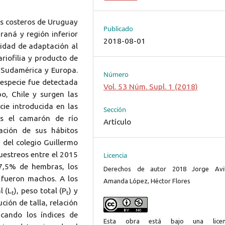
os costeros de Uruguay
Publicado
raná y región inferior
2018-08-01
cidad de adaptación al
ariofilia y producto de
n Sudamérica y Europa.
Número
 especie fue detectada
Vol. 53 Núm. Supl. 1 (2018)
o, Chile y surgen las
cie introducida en las
Sección
es el camarón de río
Artículo
ación de sus hábitos
 del colegio Guillermo
estreos entre el 2015
Licencia
7,5% de hembras, los
Derechos de autor 2018 Jorge Avil
fueron machos. A los
Amanda López, Héctor Flores
l (L
), peso total (P
) y
t
t
ción de talla, relación
icando los índices de
Esta obra está bajo una licen