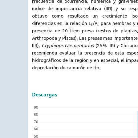
frecuencia de ocurrencia, numérica y gravimét
índice de importancia relativa (IIR) y su resp
obtuvo como resultado un crecimiento is
diferencias en la relación L
/P
para hembras y m
t
t
presencia de 20 ítem presa (restos de plantas,
Arthropoda y Pisces). Las presas mas important
IIR),
Cryphiops caementarius
(25% IIR) y Chirono
recomienda evaluar la presencia de esta espec
hidrográficos de la región y en especial, el imp
depredación de camarón de río.
Descargas