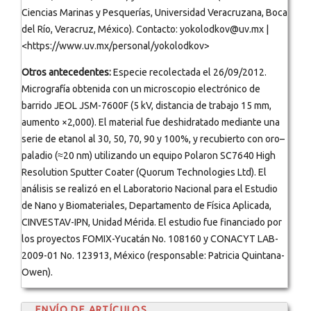
Ciencias Marinas y Pesquerías, Universidad Veracruzana, Boca
del Río, Veracruz, México). Contacto: yokolodkov@uv.mx |
<https://www.uv.mx/personal/yokolodkov>
Otros antecedentes:
Especie recolectada el 26/09/2012.
Micrografía obtenida con un microscopio electrónico de
barrido JEOL JSM-7600F (5 kV, distancia de trabajo 15 mm,
aumento ×2,000). El material fue deshidratado mediante una
serie de etanol al 30, 50, 70, 90 y 100%, y recubierto con oro–
paladio (≈20 nm) utilizando un equipo Polaron SC7640 High
Resolution Sputter Coater (Quorum Technologies Ltd). El
análisis se realizó en el Laboratorio Nacional para el Estudio
de Nano y Biomateriales, Departamento de Física Aplicada,
CINVESTAV-IPN, Unidad Mérida. El estudio fue financiado por
los proyectos FOMIX-Yucatán No. 108160 y CONACYT LAB-
2009-01 No. 123913, México (responsable: Patricia Quintana-
Owen).
ENVÍO DE ARTÍCULOS