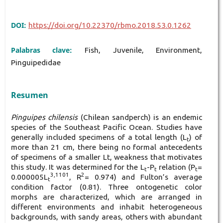
DOI:
https://doi.org/10.22370/rbmo.2018.53.0.1262
Palabras clave:
Fish, Juvenile, Environment,
Pinguipedidae
Resumen
Pinguipes chilensis
(Chilean sandperch) is an endemic
species of the Southeast Pacific Ocean. Studies have
generally included specimens of a total length (L
) of
t
more than 21 cm, there being no formal antecedents
of specimens of a smaller Lt, weakness that motivates
this study. It was determined for the L
-P
relation (P
=
t
t
t
3,1101
2
0.000005L
, R
= 0.974) and Fulton’s average
t
condition factor (0.81). Three ontogenetic color
morphs are characterized, which are arranged in
different environments and inhabit heterogeneous
backgrounds, with sandy areas, others with abundant