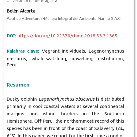
Universidad de Antofagasta
Belén Alcorta
Pacifico Adventures-Manejo Integral del Ambiente Marino S.A.C.
DOI:
https://doi.org/10.22370/rbmo.2018.53.3.1365
Palabras clave:
Vagrant individuals, Lagenorhynchus
obscurus, whale-watching, upwelling, distribution,
Perú
Resumen
Dusky dolphin
Lagenorhynchus obscurus
is distributed
primarily in cool coastal waters at several continental
margins and island borders in the Southern
Hemisphere. Off Peru, the northernmost record of this
species has been in front of the coast of Salaverry (
ca
.,
6°S). In this paper, we report for the first-time a pod of