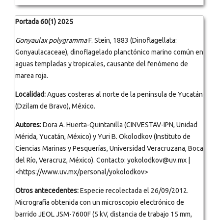
Portada 60(1) 2025
Gonyaulax polygramma
F. Stein, 1883 (Dinoflagellata:
Gonyaulacaceae), dinoflagelado planctónico marino común en
aguas templadas y tropicales, causante del fenómeno de
marea roja.
Localidad:
Aguas costeras al norte de la península de Yucatán
(Dzilam de Bravo), México.
Autores:
Dora A. Huerta-Quintanilla (CINVESTAV-IPN, Unidad
Mérida, Yucatán, México) y Yuri B. Okolodkov (Instituto de
Ciencias Marinas y Pesquerías, Universidad Veracruzana, Boca
del Río, Veracruz, México). Contacto: yokolodkov@uv.mx |
<https://www.uv.mx/personal/yokolodkov>
Otros antecedentes:
Especie recolectada el 26/09/2012.
Micrografía obtenida con un microscopio electrónico de
barrido JEOL JSM-7600F (5 kV, distancia de trabajo 15 mm,