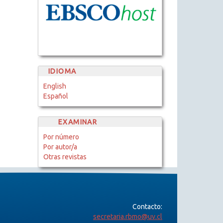
IDIOMA
English
Español
EXAMINAR
Por número
Por autor/a
Otras revistas
Contacto:
secretaria.rbmo@uv.cl