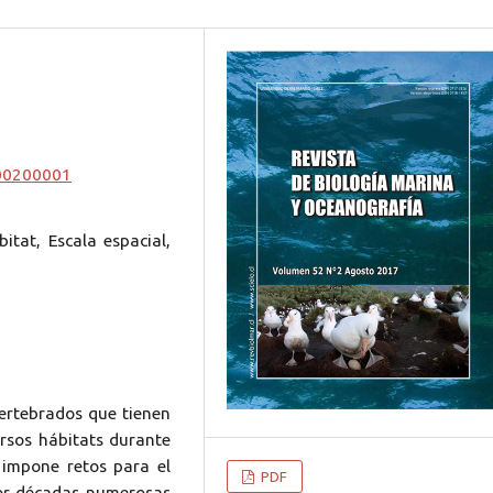
000200001
itat, Escala espacial,
ertebrados que tienen
ersos hábitats durante
d impone retos para el
PDF
por décadas numerosas