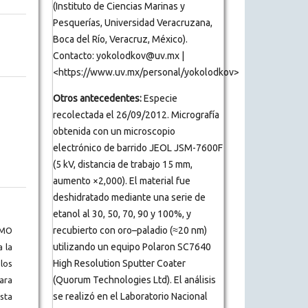
(Instituto de Ciencias Marinas y
Pesquerías, Universidad Veracruzana,
Boca del Río, Veracruz, México).
Contacto: yokolodkov@uv.mx |
<https://www.uv.mx/personal/yokolodkov>
Otros antecedentes:
Especie
recolectada el 26/09/2012. Micrografía
obtenida con un microscopio
electrónico de barrido JEOL JSM-7600F
(5 kV, distancia de trabajo 15 mm,
aumento ×2,000). El material fue
deshidratado mediante una serie de
etanol al 30, 50, 70, 90 y 100%, y
recubierto con oro–paladio (≈20 nm)
BMO
utilizando un equipo Polaron SC7640
a la
High Resolution Sputter Coater
los
(Quorum Technologies Ltd). El análisis
ara
se realizó en el Laboratorio Nacional
ista