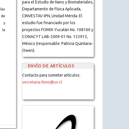
para el Estudio de Nano y Biomateriales,
Departamento de Física Aplicada,
blas
CINVESTAV-IPN, Unidad Mérida. El
 de
estudio fue financiado por los
s y
proyectos FOMIX-Yucatán No. 108160 y
 la
CONACYT LAB-2009-01 No. 123913,
México (responsable: Patricia Quintana-
Owen).
ENVÍO DE ARTÍCULOS
Contacto para someter artículos:
secretaria.rbmo@uv.cl