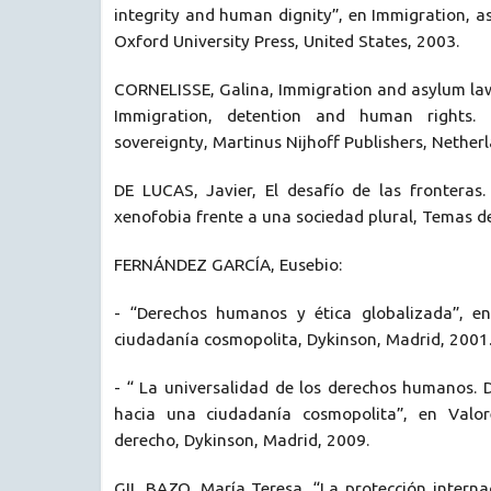
integrity and human dignity”, en Immigration, 
Oxford University Press, United States, 2003.
CORNELISSE, Galina, Immigration and asylum law
Immigration, detention and human rights. Re
sovereignty, Martinus Nijhoff Publishers, Nether
DE LUCAS, Javier, El desafío de las frontera
xenofobia frente a una sociedad plural, Temas d
FERNÁNDEZ GARCÍA, Eusebio:
- “Derechos humanos y ética globalizada”, 
ciudadanía cosmopolita, Dykinson, Madrid, 2001
- “ La universalidad de los derechos humanos. 
hacia una ciudadanía cosmopolita”, en Valore
derecho, Dykinson, Madrid, 2009.
GIL BAZO, María Teresa, “La protección interna