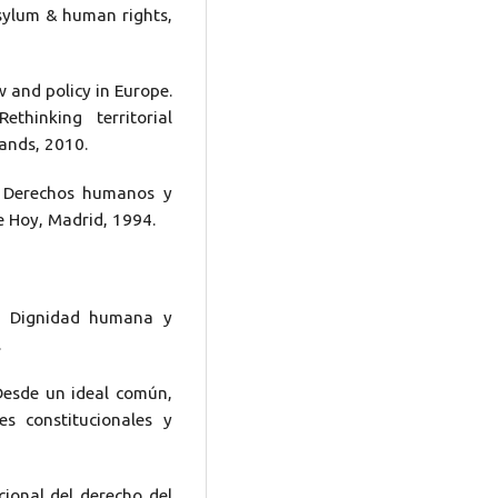
asylum & human rights,
 and policy in Europe.
thinking territorial
lands, 2010.
s. Derechos humanos y
e Hoy, Madrid, 1994.
en Dignidad humana y
.
Desde un ideal común,
s constitucionales y
cional del derecho del