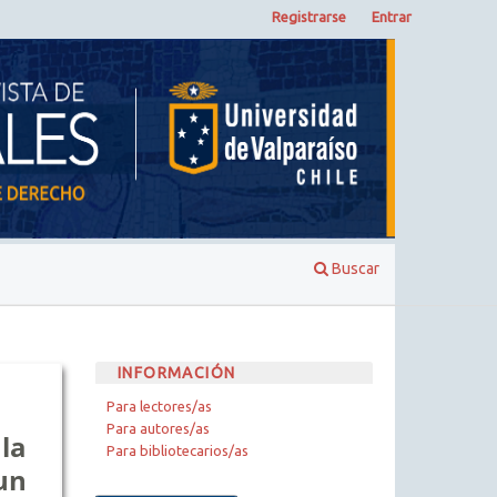
Registrarse
Entrar
Buscar
INFORMACIÓN
Para lectores/as
Para autores/as
la
Para bibliotecarios/as
un