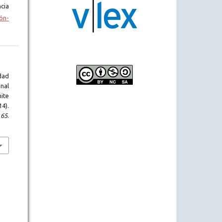
cia
ón-
dad
nal
ite
4).
,
65
.