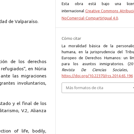
Esta obra está bajo una licen
internacional
Creative Commons Atribuci
NoComercial-CompartirIgual 4.0
.
idad de Valparaíso.
Cómo citar
La moralidad básica de la personali
humana, en la jurisprudencia del Tribu
Europeo de Derechos Humanos: un lím
ción de los derechos
para los asuntos inmigratorios. (201
refugiados”, en Núria
Revista De Ciencias Sociales
 ante las migraciones
https://doi.org/10.22370/rcs.2014.65.196
rantes involuntarios,
Más formatos de cita
ado y el final de los
itarismo, V.2, Alianza
ion of life, bodily,