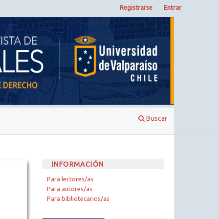
Registrarse
Entrar
Buscar
INFORMACIÓN
Para lectores/as
Para autores/as
Para bibliotecarios/as