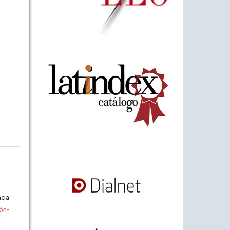
cia
ón-