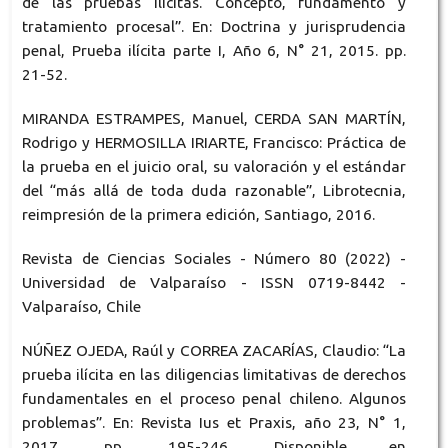
de las pruebas ilícitas. Concepto, fundamento y
tratamiento procesal”. En: Doctrina y jurisprudencia
penal, Prueba ilícita parte I, Año 6, N° 21, 2015. pp.
21-52.
MIRANDA ESTRAMPES, Manuel, CERDA SAN MARTÍN,
Rodrigo y HERMOSILLA IRIARTE, Francisco: Práctica de
la prueba en el juicio oral, su valoración y el estándar
del “más allá de toda duda razonable”, Librotecnia,
reimpresión de la primera edición, Santiago, 2016.
Revista de Ciencias Sociales - Número 80 (2022) -
Universidad de Valparaíso - ISSN 0719-8442 -
Valparaíso, Chile
NÚÑEZ OJEDA, Raúl y CORREA ZACARÍAS, Claudio: “La
prueba ilícita en las diligencias limitativas de derechos
fundamentales en el proceso penal chileno. Algunos
problemas”. En: Revista Ius et Praxis, año 23, N° 1,
2017, pp. 195-246. Disponible en