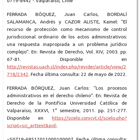
0719-8442 - Valparaíso, Chile
FERRADA BÓQUEZ, Juan Carlos, BORDALÍ
SALAMANCA, Andrés y CAZOR ALISTE, Kamel: “El
recurso de protección como mecanismo de control
jurisdiccional ordinario de los actos administrativos:
una respuesta inapropiada a un problema jurídico
complejo”. En: Revista de Derecho, Vol. XIV, 2003. pp.
67-81. Disponible en
http://revistas.uach.cl/index.php/revider/article/view/2
718/2342
. Fecha última consulta: 22 de mayo de 2022.
FERRADA BÓRQUEZ, Juan Carlos: “Los procesos
administrativos en el derecho chileno”. En: Revista de
Derecho de la Pontificia Universidad Católica de
Valparaíso, XXXVI, 1° semestre, 2011. pp. 251-277.
Disponible en
https://scielo.conicyt.cl/scielo.php?
script=sci_arttext&pid-
=S0718-68512011000100007. Fecha última consulta: