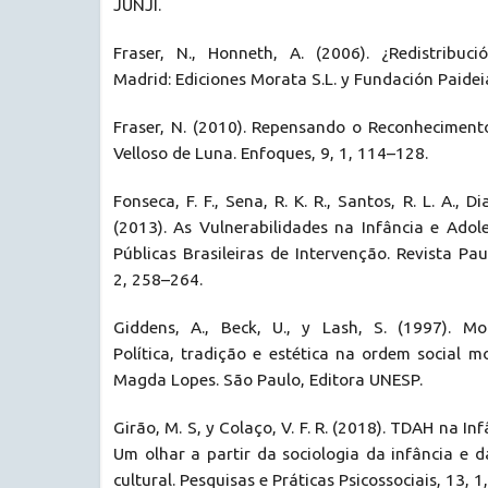
JUNJI.
Fraser, N., Honneth, A. (2006). ¿Redistribuc
Madrid: Ediciones Morata S.L. y Fundación Paidei
Fraser, N. (2010). Repensando o Reconheciment
Velloso de Luna. Enfoques, 9, 1, 114–128.
Fonseca, F. F., Sena, R. K. R., Santos, R. L. A., Di
(2013). As Vulnerabilidades na Infância e Adole
Públicas Brasileiras de Intervenção. Revista Pau
2, 258–264.
Giddens, A., Beck, U., y Lash, S. (1997). Mo
Política, tradição e estética na ordem social 
Magda Lopes. São Paulo, Editora UNESP.
Girão, M. S, y Colaço, V. F. R. (2018). TDAH na 
Um olhar a partir da sociologia da infância e da
cultural. Pesquisas e Práticas Psicossociais, 13, 1