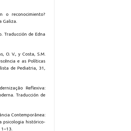
ión o reconocimiento?
a Galiza.
o. Traducción de Edna
as, O. V., y Costa, S.M.
scência e as Políticas
lista de Pediatria, 31,
dernização Reflexiva:
moderna. Traducción de
Infância Contemporânea:
 psicologia histórico-
, 1–13.