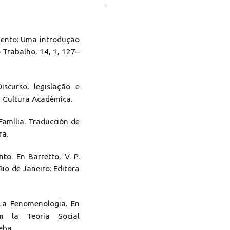
imento: Uma introdução
 Trabalho, 14, 1, 127–
iscurso, legislação e
P, Cultura Acadêmica.
 Família. Traducción de
ra.
nto. En Barretto, V. P.
 Rio de Janeiro: Editora
 La Fenomenologia. En
m la Teoria Social
eba.