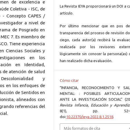
men de excelencia e
La Revista IEYA proporcionará un DOI a c
aúde Coletiva - ISC, de
artículo.
) - Concepto CAPES /
vestigador a nivel de
Por último mencionar que en pos de
grama de Posgrado en
transparencia del proceso de revisión do
/ MEC 7. Es miembro de
ciego, cada autor(a) recibirá la evaluac
SCO. Tiene experiencia
realizada por los revisores extern
en Ciencias Sociales y
lógicamente sin conocer la persona(as) 
estigaciones en los
han realizado dicha evaluación.
ación en Identidad,
s de atención de salud
escolonialidad y
Cómo citar
dos en los enfoques de
“INFANCIA, RECONOCIMIENTO Y SA
oducción de Sentidos en
MENTAL: : POSIBLES ARTICULACIO
ionista, alineados con
ANTE LA INVESTIGACIÓN SOCIAL” (20
Revista Infancia, Educación y Aprendiz
grando referencias del
8(1), pp. 52–6
ial.
doi:
10.22370/ieya.2022.8.1.2518
.
Más formatos de cita