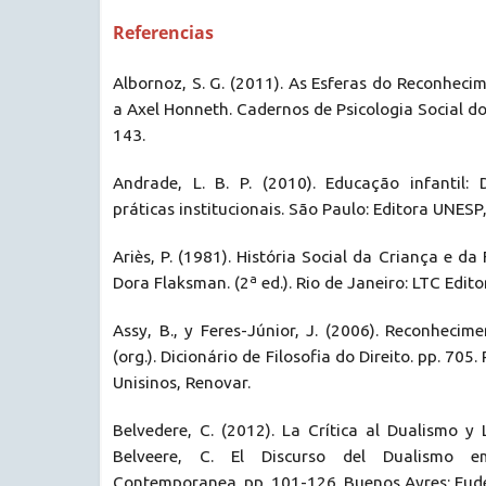
Referencias
Albornoz, S. G. (2011). As Esferas do Reconhec
a Axel Honneth. Cadernos de Psicologia Social do
143.
Andrade, L. B. P. (2010). Educação infantil: D
práticas institucionais. São Paulo: Editora UNES
Ariès, P. (1981). História Social da Criança e da
Dora Flaksman. (2ª ed.). Rio de Janeiro: LTC Edito
Assy, B., y Feres-Júnior, J. (2006). Reconhecime
(org.). Dicionário de Filosofia do Direito. pp. 705.
Unisinos, Renovar.
Belvedere, C. (2012). La Crítica al Dualismo y
Belveere, C. El Discurso del Dualismo e
Contemporanea. pp. 101-126. Buenos Ayres: Eud