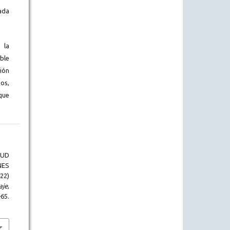
ada
 la
ble
ión
os,
que
LUD
NES
22)
aje
,
5.