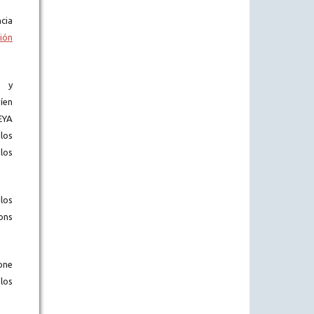
cia
ión
) y
íen
EYA
los
los
los
ons
one
los