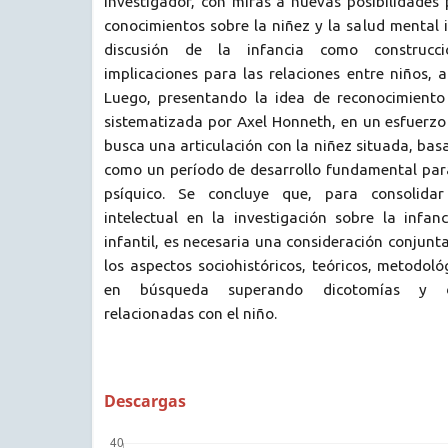
investigador, con miras a nuevas posibilidades
conocimientos sobre la niñez y la salud mental i
discusión de la infancia como construcc
implicaciones para las relaciones entre niños, a
Luego, presentando la idea de reconocimiento 
sistematizada por Axel Honneth, en un esfuerzo c
busca una articulación con la niñez situada, basa
como un período de desarrollo fundamental para
psíquico. Se concluye que, para consolida
intelectual en la investigación sobre la infan
infantil, es necesaria una consideración conjunt
los aspectos sociohistóricos, teóricos, metodológ
en búsqueda superando dicotomías y dis
relacionadas con el niño.
Descargas