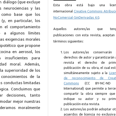
n diálogo (que excluye
Esta obra está bajo una licen
s neurociencias y las
internacional
Creative Commons Atribuci
a como base que los
NoComercial-SinDerivadas 4.0
.
(y, en particular, los
 en el comportamiento
Aquellos autores/as que ten
 a algunos límites
publicaciones con esta revista, aceptan 
las exigencias morales
términos siguientes:
hipotético que propone
ocina en aerosol, los
Los autores/as conservarán 
derechos de autor y garantizarán 
 insuficientes para
revista el derecho de prim
lidad moral. Además,
publicación de su obra, el cual es
a superioridad de los
simultáneamente sujeto a la
Lice
conocimientos de la
de reconocimiento de Creat
as conductas limitadas
Commons
(CC BY-NC-ND 4
International) que permite a terc
lógica. Concluimos que
compartir la obra siempre que
 decisiones, tanto
indique su autor y su prim
comodar mejor nuestras
publicación esta revista.
ideramos moralmente
Los autores/as podrán adoptar ot
acuerdos de licencia no exclusiva