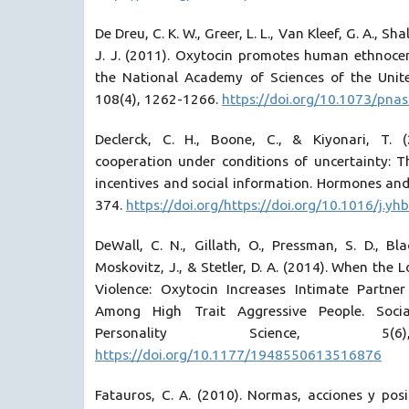
De Dreu, C. K. W., Greer, L. L., Van Kleef, G. A., Sh
J. J. (2011). Oxytocin promotes human ethnocen
the National Academy of Sciences of the Unit
108(4), 1262-1266.
https://doi.org/10.1073/pn
Declerck, C. H., Boone, C., & Kiyonari, T. 
cooperation under conditions of uncertainty: T
incentives and social information. Hormones and
374.
https://doi.org/https://doi.org/10.1016/j.y
DeWall, C. N., Gillath, O., Pressman, S. D., Blac
Moskovitz, J., & Stetler, D. A. (2014). When the
Violence: Oxytocin Increases Intimate Partner 
Among High Trait Aggressive People. Socia
Personality Science, 5(6
https://doi.org/10.1177/1948550613516876
Fatauros, C. A. (2010). Normas, acciones y posi