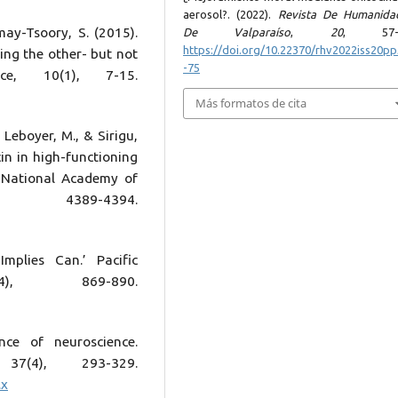
aerosol?. (2022).
Revista De Humanida
amay-Tsoory, S. (2015).
De Valparaíso
,
20
, 57-7
https://doi.org/10.22370/rhv2022iss20p
ng the other- but not
-75
ence, 10(1), 7-15.
Más formatos de cita
, Leboyer, M., & Sirigu,
in in high-functioning
e National Academy of
389-4394.
mplies Can.’ Pacific
(4), 869-890.
nce of neuroscience.
37(4), 293-329.
.x