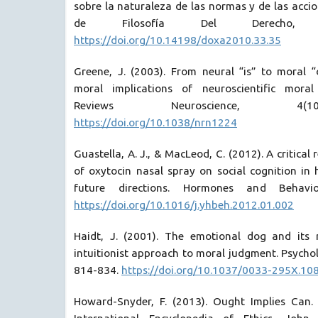
sobre la naturaleza de las normas y de las acci
de Filosofía Del Derecho, 
https://doi.org/10.14198/doxa2010.33.35
Greene, J. (2003). From neural “is” to moral 
moral implications of neuroscientific mora
Reviews Neuroscience, 4(1
https://doi.org/10.1038/nrn1224
Guastella, A. J., & MacLeod, C. (2012). A critical 
of oxytocin nasal spray on social cognition in
future directions. Hormones and Behavio
https://doi.org/10.1016/j.yhbeh.2012.01.002
Haidt, J. (2001). The emotional dog and its ra
intuitionist approach to moral judgment. Psychol
814-834.
https://doi.org/10.1037/0033-295X.108
Howard-Snyder, F. (2013). Ought Implies Can. I