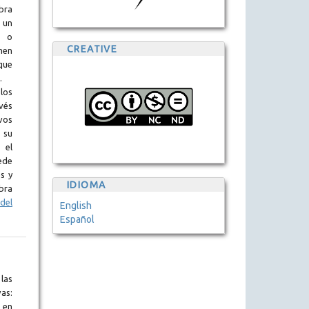
obra
 un
l o
CREATIVE
en
que
.
los
vés
vos
 su
 el
ede
s y
IDIOMA
bra
del
English
Español
las
as:
 en