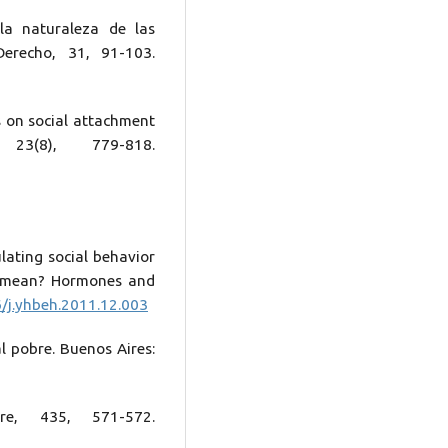
la naturaleza de las
erecho, 31, 91-103.
s on social attachment
 23(8), 779-818.
lating social behavior
t mean? Hormones and
6/j.yhbeh.2011.12.003
al pobre. Buenos Aires:
re, 435, 571-572.