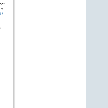
des
5.
p57