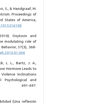
alvi, S., & Handgraaf, M.
trism. Proceedings of
ed States of America,
as.1015316108
(2010). Oxytocin and
he modulating role of
 Behavior, 57(3), 368-
hbeh.2010.01.006
k, L. L., Bartz, J. A.,
 Love Hormone Leads to
Violence Inclinations
l Psychological and
), 691-697.
bilidad (Una reflexión