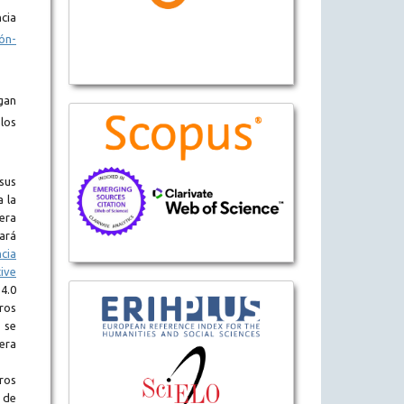
cia
ón-
gan
los
sus
a la
era
tará
ncia
ive
.0
eros
 se
era
ros
 de