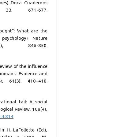
ones). Doxa. Cuadernos
33, 671-677.
“ought”: What are the
l psychology? Nature
0), 846-850.
review of the influence
 humans: Evidence and
r, 61(3), 410–418.
tional tail: A social
ogical Review, 108(4),
.4.814
n H. LaFollette (Ed.),