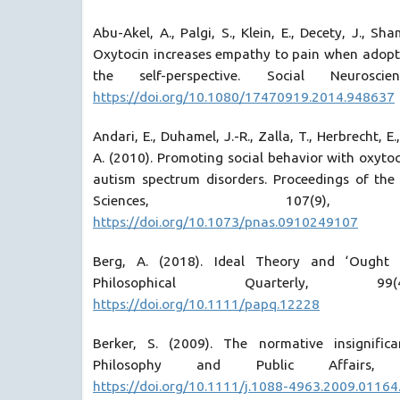
Abu-Akel, A., Palgi, S., Klein, E., Decety, J., Sh
Oxytocin increases empathy to pain when adopti
the self-perspective. Social Neurosci
https://doi.org/10.1080/17470919.2014.948637
Andari, E., Duhamel, J.-R., Zalla, T., Herbrecht, E.
A. (2010). Promoting social behavior with oxytoc
autism spectrum disorders. Proceedings of th
Sciences, 107(9), 4
https://doi.org/10.1073/pnas.0910249107
Berg, A. (2018). Ideal Theory and ‘Ought I
Philosophical Quarterly, 99
https://doi.org/10.1111/papq.12228
Berker, S. (2009). The normative insignifica
Philosophy and Public Affairs, 
https://doi.org/10.1111/j.1088-4963.2009.01164